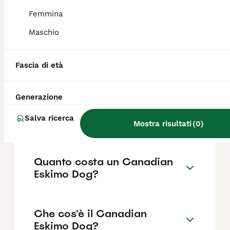
indole da cane da lavoro, quando viene
esercitato a sufficienza può mostrarsi
Femmina
rilassato e affettuoso.
Maschio
Are Canadian Eskimo dogs
Fascia di età
good pets?
Generazione
Is a Canadian Eskimo Dog a
Salva ricerca
husky?
Mostra risultati
(
0
)
Quanto costa un Canadian
Eskimo Dog?
Che cos'è il Canadian
Eskimo Dog?