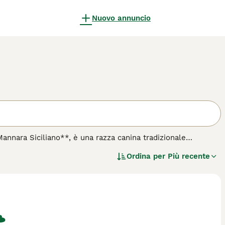
Nuovo annuncio
nnara Siciliano**, è una razza canina tradizionale
sto cane da pastore veniva utilizzato storicamente per
Ordina per
Più recente
etto siciliano e indica il recinto per il bestiame. Dal punto di
doppio e spesso di colore bianco o crema, ideale per
, pur mantenendo un atteggiamento calmo in assenza di
, rispondendo alle esigenze dei pastori siciliani. Oggi,
 considerato un tesoro della tradizione agricola siciliana,
 più rilevanti includono "cane di mannara cuccioli", "pastore