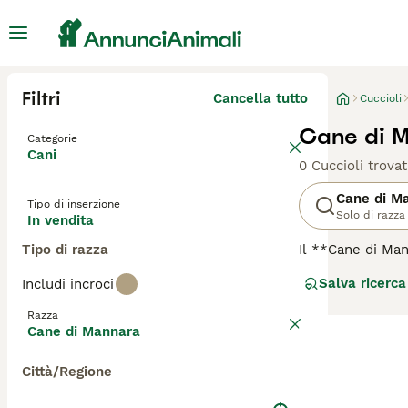
Filtri
Cancella tutto
Cuccioli
Cane di M
Categorie
Cani
0 Cuccioli trovat
Cane di M
Tipo di inserzione
Solo di razza
In vendita
Tipo di razza
Il **Cane di Man
originaria della
Salva ricerca
Includi incroci
proteggere le gre
vista fisico, il
Razza
mimetizzarsi con
Cane di Mannara
minacce. Questo 
anche se poco co
Città/Regione
con iniziative di
siciliano", e "can