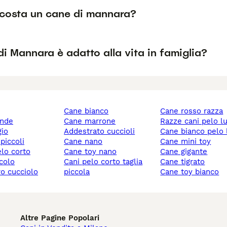
costa un cane di mannara?
di Mannara è adatto alla vita in famiglia?
cane bianco
cane rosso razza
ande
cane marrone
razze cani pelo l
gio
addestrato cuccioli
cane bianco pelo
 piccoli
cane nano
cane mini toy
elo corto
cane toy nano
cane gigante
ccolo
cani pelo corto taglia
cane tigrato
ro cucciolo
piccola
cane toy bianco
Altre Pagine Popolari