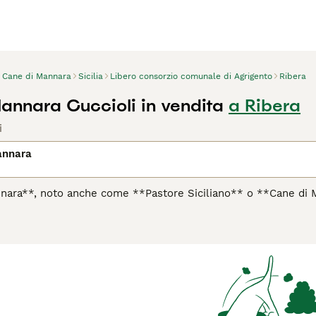
Cane di Mannara
Sicilia
Libero consorzio comunale di Agrigento
Ribera
annara Cuccioli in vendita
a Ribera
i
annara
nara**, noto anche come **Pastore Siciliano** o **Cane di Ma
 Sicilia, precisamente dalle zone montuose delle Madonie. Que
ggi dai lupi e altri predatori. Il nome "Mannara" deriva dal dial
 Cane di Mannara è un cane grande e robusto, con un mantello 
 le pecore. Il suo temperamento è leale, protettivo e vigile
lo rende perfettamente adatto per la vita rurale e la pastorizia
nosciuto e non riconosciuto da grandi club cinofili come FCI, è
 tutela e valorizzazione della razza in corso. Le parole chiave
e da pastore siciliano".