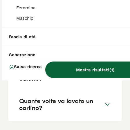
Femmina
Quanto vive in media un
Maschio
carlino?
Fascia di età
Quanto è intelligente il
Carlino?
Generazione
Salva ricerca
Mostra risultati
(
1
)
Che problemi può avere un
carlino?
Quante volte va lavato un
carlino?