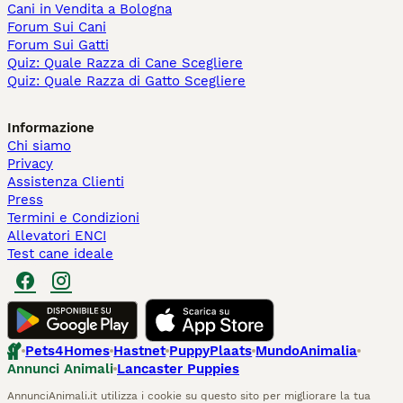
Cani in Vendita a Bologna
Forum Sui Cani
Forum Sui Gatti
Quiz: Quale Razza di Cane Scegliere
Quiz: Quale Razza di Gatto Scegliere
Informazione
Chi siamo
Privacy
Assistenza Clienti
Press
Termini e Condizioni
Allevatori ENCI
Test cane ideale
Pets4Homes
Hastnet
PuppyPlaats
MundoAnimalia
Annunci Animali
Lancaster Puppies
AnnunciAnimali.it utilizza i cookie su questo sito per migliorare la tua