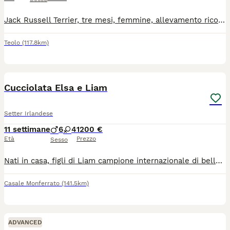
Jack Russell Terrier, tre mesi, femmine, allevamento riconosciuto ENCI, padre Campione Internazionale Gallant Gimli Bohemia White Hunter, madre Sarga del Mondonego, “Eccellente” in raduno nazionale di razza, giudice Pattyn Suzanne. Sverminate e vaccinate, socializzate e di ottimo carattere.
Teolo
(117.8km)
10
2
BOOST
Cucciolata Elsa e Liam
Setter Irlandese
11 settimane
6
4
1200 €
Età
Prezzo
Sesso
Nati in casa, figli di Liam campione internazionale di bellezza, allevamento Valle delle Anatre e Elsa dolcissima setter nata anche lei in casa e visibile in loco, sono deliziosi cuccioli sani e vivaci che crescono con la nostra famiglia in casa e hanno a disposizione un gran giardino per correre e giocare
Casale Monferrato
(141.5km)
ADVANCED