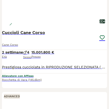
6
Cuccioli Cane Corso
Cane Corso
2 settimane
4
15.001.800 €
Età
Prezzo
Sesso
Prestigiosa cucciolata in RIPRODUZIONE SELEZIONATA ( pedigree rosa) il top per SALUTE, MORFOLOGIA, CARATTERE. Linee esenti displasia di anche e gomiti in 4/5 generazione. Testati ed esenti ocd, cardiopatie. DNA depositato. Genitori campioni di vario livello. Grande taglia e carattere. I cuccioli saranno disponibili da fine settembre in poi e verranno consegnati con pedigree rosa, vaccinazioni, microchip, visita cardiologica con certificazione veterinaria, trattamenti antiparassitari, libretto sanitario, garanzia scritta, kit cucciolo, fattura fiscale. Possibilità di pagamento rateale. Occasione per gli amanti della razza
Allevatore con Affisso
Rocchetta di Vara
(145.6km)
ADVANCED