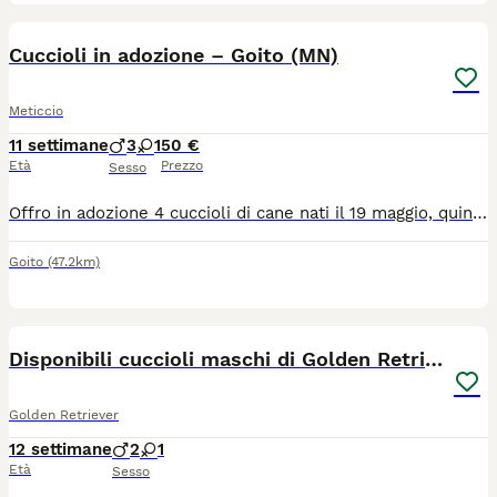
3
Cuccioli in adozione – Goito (MN)
Meticcio
11 settimane
3
1
50 €
Età
Prezzo
Sesso
Offro in adozione 4 cuccioli di cane nati il 19 maggio, quindi hanno circa 3 mesi: 3 maschi e 1 femmina. Taglia medio-piccola da adulti (la mamma pesa 7,8 kg), perfetti anche per appartamento. Sono cuccioli vivaci, giocherelloni, già completamente svezzati e mangiano autonomamente cibo solido per cuccioli. ⚠️ Salute: NON sono ancora vaccinati. È fondamentale portarli subito dal veterinario per iniziare il ciclo vaccinale. Contributo richiesto: 20 euro. Ritiro esclusivamente a mano a Goito (provincia di Mantova). Cerco persone serie e amorevoli. Per informazioni o per fissare un appuntamento per vederli, contattatemi.
Goito
(47.2km)
28
Disponibili cuccioli maschi di Golden Retriever
Golden Retriever
12 settimane
2
1
Età
Sesso