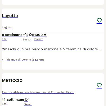
10
1
BOOST
Lagotto
Lagotto
8 settimane
2
5
1000 €
Età
Prezzo
Sesso
2maschi di olore bianco marrone e 5 femmine di colore marrone bianco. Come scritto nelle info,i cuccioli verranno consegnati con microcip e primo vaccino effettuato,libretto sanitario in ordine e pedigree. Il prezzo varia da maschio a femmina
Villafranca di Verona
(53.5km)
2
1
METICCIO
Pastore Abbruzzese Maremmano & Rottweiler Ibrido
14 settimane
1
Età
Sesso