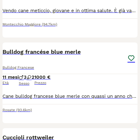
Vendo cane meticcio, giovane e in ottima salute. È già vaccinato, microchippato e con tutta la documentazione in regola. Serve solo effettuare la cessione di proprietà al nuovo proprietario.
Montecchio Maggiore
(94.7km)
4
Bulldog francése blue merle
Bulldog Francese
11 mesi
3
2
1000 €
Età
Prezzo
Sesso
Cane bulldog francese blue merle con quassi un anno che li farà il 20/08/2026.purtroppo mi rammarica dover lasciarlo andare . Purtroppo mi debo sposare molto al estero e non riesco a tenerlo
Rosate
(93.6km)
4
2
Cuccioli rottweiler