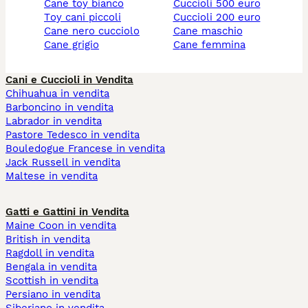
cane toy bianco
cuccioli 500 euro
toy cani piccoli
cuccioli 200 euro
cane nero cucciolo
cane maschio
cane grigio
cane femmina
Cani e Cuccioli in Vendita
Chihuahua in vendita
Barboncino in vendita
Labrador in vendita
Pastore Tedesco in vendita
Bouledogue Francese in vendita
Jack Russell in vendita
Maltese in vendita
Gatti e Gattini in Vendita
Maine Coon in vendita
British in vendita
Ragdoll in vendita
Bengala in vendita
Scottish in vendita
Persiano in vendita