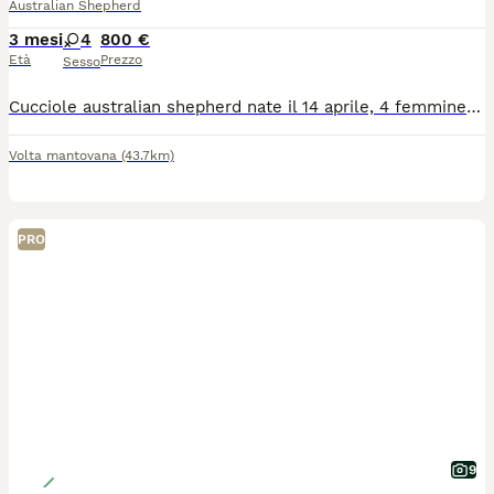
Australian Shepherd
3 mesi
4
800 €
Età
Prezzo
Sesso
Cucciole australian shepherd nate il 14 aprile, 4 femmine black tricolor coda lunga, ottimo pedigree e linee di sangue, genitori geneticamente testati e lastrati, entrambi totalmente esenti. I cuccioli sono allevati in casa, socializzati con cani e gatti e con un minimo di educazione, comandi base e abituazione alla passeggiata al guinzaglio. Vengono ceduti vaccinati, sverminati, microchippati, con pedigree Enci e visita oculistica certificata FSA. I cuccioli possono anche essere prenotati e ritirati dopo l'estate per chi avesse questa esigenza
Volta mantovana
(43.7km)
PRO
9