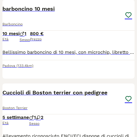
BOOST
barboncino 10 mesi
Barboncino
10 mesi
1
800 €
Età
Prezzo
Sesso
Bellissimo barboncino di 10 mesi, con microchip, libretto delle vaccinazioni e passaporto. Molto affettuoso e giocherellone. Solo persone seriamente interessate.
Padova
(133.4km)
26
BOOST
Cuccioli di Boston terrier con pedigree
Boston Terrier
5 settimane
1
2
Età
Sesso
Allevamento riconosciuto ENCI/FCI dispone di cuccioli di Boston terrier, 1 maschio e 2 femmine. I genitori visibili con test genetici effettuati: rotule 0/0 Mielopatia N/N Cataratta juvenilis N/N DNA per entrambi. I cuccioli vedranno consegnati dopo i 70 giorni con copie dei genitori testanti l'esenzione da patologie di razza, microchip, libretto di vaccinazione con vaccini in base all'età, pedigree ENCI/FCI e pappy kit.