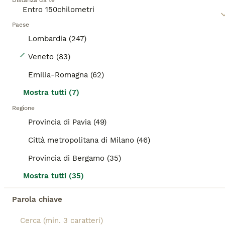
Distanza da te
Paese
Lombardia (247)
5
Veneto (83)
2 splendidi cuccioli disponibili subito
Emilia-Romagna (62)
Mostra tutti (7)
Chihuahua
Regione
13 settimane
2
Provincia di Pavia (49)
Età
Sesso
Città metropolitana di Milano (46)
Allevamento amatoriale Enci Il Tocco della Rosa, propone 2 maschietti tricolore a pelo lungo molto socievoli, subito disponibili.
Provincia di Bergamo (35)
Allevatore con Affisso
Isola della Scala
(71.2km)
Mostra tutti (35)
1
Parola chiave
BOOST
Ultimo maschio disponibile Bovaro del Bernese