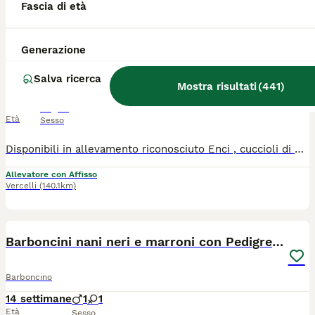
Fascia di età
15
1
BOOST
Barboncini fulvi toy e nani con Pedigree
Generazione
Salva ricerca
Barboncino
Mostra risultati
(
441
)
8 mesi
2
2
Età
Sesso
Disponibili in allevamento riconosciuto Enci , cuccioli di Barbone toy e nani , in colorazione : Red , Albicocca e Champagne . In questo momento abbiamo anche un toy che rimarrà piccolissimo . Abbiamo cuccioli appena nati , che si possono prenotare e cuccioli gia pronti per andare in famiglia , in base alle esigenze del cliente . contatti : Grazia 3487693269 Verranno consegnati con Pedigree Enci , ciclo vaccinale , inoculazione del microcip , iscrizione all'anagrafe canina , dieta personalizzata ed inoltre già abituati all'uso della traversina . Genitori con test genetici e visibili in allevamento . Non esitate a contattarci per qualunque chiarimento , sapremo sicuramente indirizzarvi sulla tipologia di cucciolo che fa per voi . I nostri contatti potete trovarli anche sul nostro sito internet : WWW.DELLANTICOULIVO:IT Siamo in Piemonte , in provincia di Vercelli ( Borgo d'Ale ) tre Vercelli e Torino .
Allevatore con Affisso
Vercelli
(140.1km)
11
BOOST
Barboncini nani neri e marroni con Pedigree Enci
Barboncino
14 settimane
1
1
Età
Sesso