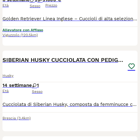
Età
Prezzo
Sesso
Golden Retriever Linea Inglese – Cuccioli di alta selezione SOLO 2 MASCHI I cuccioli crescono con dedizione in un ambiente sereno e stimolante, ricevendo fin dai primi giorni le migliori cure, un'adeguata socializzazione e un costante monitoraggio del loro sviluppo. Saranno affidati alle nuove famiglie al termine del periodo previsto dalla normativa, completi di: Pedigree; Microchip; Ciclo di sverminazione e vaccinazioni eseguiti; Libretto sanitario; Certificato di buona salute rilasciato dal medico veterinario. I genitori, accuratamente selezionati, si distinguono per temperamento equilibrato, eccellente morfologia e controlli sanitari specifici per la razza. Il Golden Retriever di linea inglese è apprezzato per la sua eleganza, la struttura armoniosa, il carattere dolce e affidabile e la naturale predisposizione alla vita in famiglia. Saremo lieti di accogliervi in allevamento per farvi conoscere i nostri cuccioli e accompagnarvi nella scelta del futuro compagno di vita. Per informazioni, fotografie o per concordare una visita, è gradito il contatto telefonico o tramite messaggio privato
Allevatore con Affisso
Viguzzolo
(120.5km)
7
SIBERIAN HUSKY CUCCIOLATA CON PEDIGREE
Husky
14 settimane
1
Età
Sesso
Cucciolata di Siberian Husky, composta da femminucce con occhi eterocromi e mantello silver grey, nate il 27 aprile. Le cucciole vengono cedute con: microchip, passaggio di proprietà, vaccinazioni, libretto sanitario, alimentazione a base di cibo fresco. Genitori visibili, con ottimo carattere dolce. Abbiamo svolto un' accurata socializzazione, verso: ambienti diversi, bambini, persone nuove, rumori forti e cani di razze diverse. Hanno imparato, diverse attitudini: non aver paura dei rumori forti, viaggiare in ⁰auto, rispondere prontamente al richiamo, sporcare sulla traversina, o scegliere un determinato luogo in giardino dove liberarsi. Hanno pertanto acquisito un' indipendenza corretta, di modo che, una volta nella nuova famiglia, non possano soffrire lo stress da separazione materna. Abbiamo raccolto quanto descritto sopra in foto e video, che possiamo girare tramite Whatsapp o mail
Brescia
(3.4km)
8