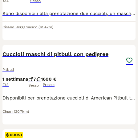
Età
Sesso
Sono disponibili alla prenotazione due cuccioli, un maschio tricoilor e una femmina blenheim di Cavalier King Charles Spaniel nati il 22 maggio 2026. Possono essere affidati alla famiglia dai primi giorni di Agosto. Tutti avranno pedigree ENCI, iscrizione Anagrafe Canina, certificato veterinario di buona salute, microchip, vaccinazioni, sverminazioni, libretto sanitario e kit cucciolo "benvenuto a casa". I genitori sono testati per cuore, occhi e rotule, inoltre hanno entrambi test DNA per la cheratongiuntivite secca, dermatite ittiosiforme e sindrome da caduta improvvisa esenti, malattie ereditarie. Di tutti i certificati si rilascia copia. I cuccioli stanno crescendo in casa, a stretto contatto con la nostra famiglia e con le altre compagne della stessa razza ma anche diversa. Il nostro obiettivo è poter affidare a famiglie attente e amorevoli, cuccioli sani, equilibrati, ben socializzati e coccoloni. Svolgiamo pratica per il passaggio di proprietà, seguiamo l'inserimento in famiglia e diamo la nostra disponibilità anche in futuro. Per maggiori informazioni telefonare al 340/0574526.
Cisano Bergamasco
(61.4km)
6
BOOST
Cuccioli maschi di pitbull con pedigree
Pitbull
1 settimana
7
1
600 €
Età
Prezzo
Sesso
Disponibili per prenotazione cuccioli di American Pitbull terrier in standard ukc, rimasti ultimi 5 maschi disponibili presso l’allevamento Bajka’s Kennel. verranno ceduti al compimento dei 60 giorni di vita dal 27 settembre , i cuccioli vengono cresciuti in casa a contatto con bambini piccoli, allevamento attivo da 12 anni di esperienza. Cani equilibrati adatti a fare di bellezza. Ottima linea di sangue . Verranno consegnati con pedigree , vaccino, ciclo vermifugo , ciclo antiparassitario, libretto sanitario , iscrizione anagrafe canina. Se interessati contattare su whatsapp al 3297519156
Chiari
(20.7km)
BOOST