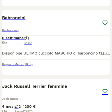
7
BOOST
Babroncini
Barboncino
6 settimane
1
Età
Sesso
Disponibile ULTIMO cucciolo MASCHIO di barboncino taglia NANA,nella colorazione Red/albicocca. Sarà disponibile verso a fine di agosto,se saprà mangiare in autonomia. Verrà consegnato dopo aver effettuato visite veterinarie. Sarà vaccinato,sverminato e microchippato. La mamma è visibile in foto e qui con i cuccioli. Per info contattatemi. LEGGERE BENE LA DESCRIZIONE . PER INFO CONTATTATEMI.
Bagnolo Mella
(11km)
4
BOOST
Jack Russell Terrier femmine
Jack Russell
4 mesi
2
1200 €
Età
Prezzo
Sesso