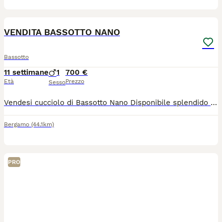
3
VENDITA BASSOTTO NANO
Bassotto
11 settimane
1
700 €
Età
Prezzo
Sesso
Vendesi cucciolo di Bassotto Nano Disponibile splendido cucciolo di Bassotto Nano, sano, vivace e cresciuto con cura in ambiente familiare. Età: 2 mesi Sesso: maschio Colore: nero Sverminato: Sì Vaccinato: prima vaccinazione Microchip: Sì Il cucciolo è abituato al contatto con le persone ed è ideale come cane da compagnia. Per maggiori informazioni, foto, video, contattami in privato
Bergamo
(44.1km)
PRO