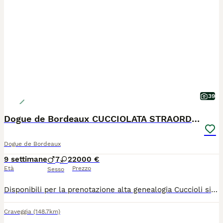
39
Dogue de Bordeaux CUCCIOLATA STRAORDINARIA
Dogue de Bordeaux
9 settimane
7
2
2000 €
Età
Prezzo
Sesso
Disponibili per la prenotazione alta genealogia Cuccioli sia maschi che femmine di Dogue de Bordeaux nati il 02.06.2026. In allevamento riconosciuto ENCI/FCI. Verranno consegnati dopo i 65 gg compiuti, con vaccini, sverminazioni,microchip e pedigree . Per visite e prenotazioni 3476005061 Astenersi da facili entusiasmi!!!
Craveggia
(148.7km)