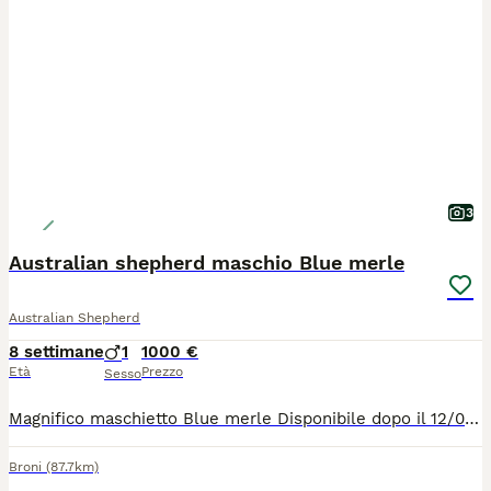
3
Australian shepherd maschio Blue merle
Australian Shepherd
8 settimane
1
1000 €
Età
Prezzo
Sesso
Magnifico maschietto Blue merle Disponibile dopo il 12/08/26 ma se ci fosse bisogno può rimanere in asilo con i fratelli e aspettarvi dopo le ferie! Genitori con pedigree Enci lastre certificate e test genetici effettuati Il cucciolo sarà ceduto con: Microchip I vaccino Visita veterinaria SVERMINAZIONE completa Test giardia Pedigree enci
Broni
(87.7km)