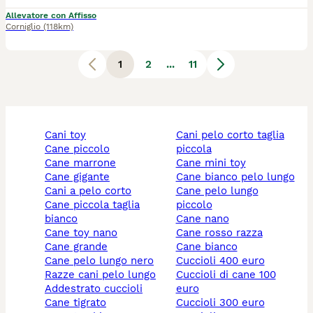
Allevatore con Affisso
Corniglio
(118km)
1
2
...
11
cani toy
cani pelo corto taglia
cane piccolo
piccola
cane marrone
cane mini toy
cane gigante
cane bianco pelo lungo
cani a pelo corto
cane pelo lungo
cane piccola taglia
piccolo
bianco
cane nano
cane toy nano
cane rosso razza
cane grande
cane bianco
cane pelo lungo nero
cuccioli 400 euro
razze cani pelo lungo
cuccioli di cane 100
addestrato cuccioli
euro
cane tigrato
cuccioli 300 euro