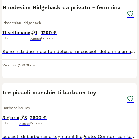
Rhodesian Ridgeback da privato - femmina
Rhodesian Ridgeback
11 settimane
1
1200 €
Età
Prezzo
Sesso
Sono nati due mesi fa i dolcissimi cuccioli della mia amata Uma, e li cediamo dopo lo svezzamento e adeguata socializzazione a partire da inizio agosto. I cuccioli hanno seguito il percorso ENS (early neurological stimulation) ed ESI (early scent introduction). Visitati dal veterinario e da un comportamentalista, risultano sani e di carattere dolce ed equilibrato. Vengono ceduti con microphip, primo ciclo di vaccinazioni, sverminati, con pedigree e socializzazione di base. Visitabili a Vicenza, zona Riviera Berica. Entrambi i genitori sono testati, completamente esenti displasia anca e gomito e principali malattie della razza. Hd:A, Ed: 0, ocd: free, Ltv: free, certificazione malattie cardiache: free, test del dna: free
Vicenza
(106.8km)
1
tre piccoli maschietti barbone toy
Barboncino Toy
3 giorni
3
2800 €
Età
Prezzo
Sesso
cuccioli di barboncino toy nati il 6 agosto. Genitori con test genetici Vetogene, dna depositato, esami ortopedici Celemasche. I cuccioli crescono in famiglia con amore e dedizione e verranno consegnati alle nuove famiglie dopo una conoscenza o qui da noi o con videochiamata. I cuccioli avranno vaccinazioni, chip, iscrizione anagrafe canina, sverminati, libretto sanitario e ovviamente pedigree. Verrà consegnata copia dei documenti sanitari dei genitori e copia Mod B.