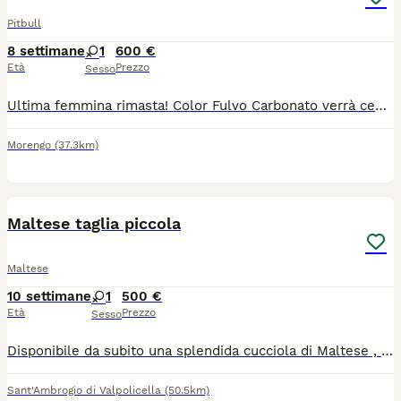
Pitbull
8 settimane
1
600 €
Età
Prezzo
Sesso
Ultima femmina rimasta! Color Fulvo Carbonato verrà ceduta dal 12/08/2026 Con microchip, vaccini, ciclo vermifugo completo, pedigree, iscrizione anagrafe canina e libretto sanitario. Genitori visibili. Prezzo leggermente trattabile
Morengo
(37.3km)
8
1
Maltese taglia piccola
Maltese
10 settimane
1
500 €
Età
Prezzo
Sesso
Disponibile da subito una splendida cucciola di Maltese , di taglia piccola, di 2 mesi e mezzo. È una cucciola dolcissima, affettuosa e molto tenera , con un carattere socievole e coccolone . Ama stare a contatto con le persone ed è pronta a trovare una famiglia che possa tutto l’amore e attenzioni che merita. Informazioni : MALTESE TAGLIA PICCOLA ( non supera i 3 kg) 2 MESI E MEZZO VACCINATA SVERMINATA DOLCE , AFFETTUOSA E COCCOLONA DISPONIBILE DA SUBITO. E davvero una piccola nuvola bianca di tenerezza! Ideale per chi desidera una compagna affettuosa e desiderosa di stare in famiglia . Per maggiori informazioni e per venire a conoscerla : 3280626804 Serietà e persone realmente interessate, grazie !
Sant'Ambrogio di Valpolicella
(50.5km)