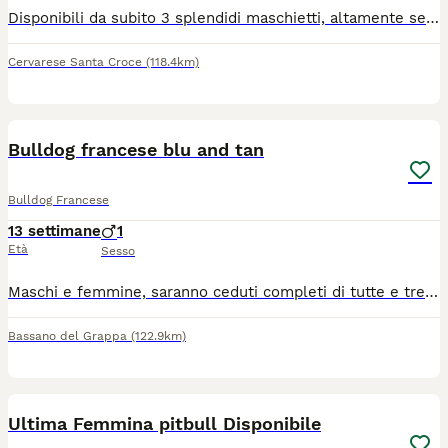
Disponibili da subito 3 splendidi maschietti, altamente selezionati. Nati il 13 Maggio 2026. I cuccioli provengono da genitori accuratamente selezionati per morfologia, carattere e salute, con Pedigree ENCI e DNA depositato. Entrambi i genitori hanno effettuato i test ufficiali previsti per la razza: displasia anche e gomiti, ecocardiografia, visita oculistica e test genetici. La mamma è "Giovane campionessa Italiana", il papà "Giovane campione Francese". I cuccioli vengono allevati in famiglia e socializzati verso persone, cani e gatti. Verranno venduti con:3 vaccini, vaccinazione rabbia,2 sverminazioni, pedigree ENCI e iscrizione all'anagrafe canina nazionale. Per informazioni contattare Silvia De Boni, 39 3381740124 (anche Whatsapp), silviadeboni73@gmail.com, Padova (Veneto).
Cervarese Santa Croce
(118.4km)
11
BOOST
Bulldog francese blu and tan
Bulldog Francese
13 settimane
1
Età
Sesso
Maschi e femmine, saranno ceduti completi di tutte e tre le vaccinazioni, microchip e documenti, all'età di tre mesi. cuccioli selezionati per avere una corretta, struttura morfologia e respirazione, certificato visita medica, esente da problemi cardiaci e patella, per qualsiasi informazione SEGUICI SU ISTAGRAM: MYBLUFRENCHBULLDOG e contatta il 3485432514
Bassano del Grappa
(122.9km)
5
BOOST
Ultima Femmina pitbull Disponibile