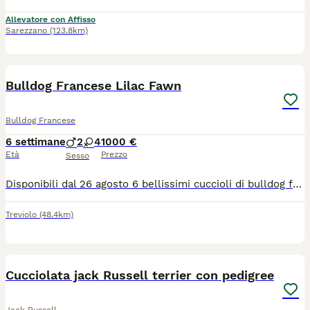
Allevatore con Affisso
Sarezzano
(123.8km)
18
Bulldog Francese Lilac Fawn
Bulldog Francese
6 settimane
2
4
1000 €
Età
Prezzo
Sesso
Disponibili dal 26 agosto 6 bellissimi cuccioli di bulldog francese colorazioni esotiche: Blue, Lilac e Blue Fawn. I cani sono stati allevati in ambiente familiare con genitori visibili e di proprietà. Tutti in ottima salute certificata. Disponibili 2 maschi e 4 femmine. Verranno ceduti con: vaccini, microchip e ciclo anti vermi completo.
Treviolo
(48.4km)
24
2
BOOST
Cucciolata jack Russell terrier con pedigree