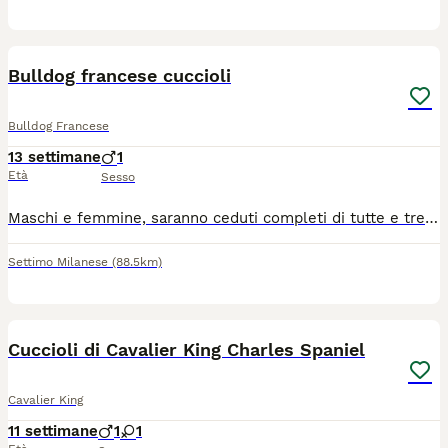
10
BOOST
Bulldog francese cuccioli
Bulldog Francese
13 settimane
1
Età
Sesso
Maschi e femmine, saranno ceduti completi di tutte e tre le vaccinazioni, microchip e documenti, all'età di tre mesi. cuuccioli selezionati per avere una corretta, struttura morfologia e respirazione, certificato visita medica, esente da problemi cardiaci e patella, per qualsiasi informazione SEGUICI SU ISTAGRAM: MYBLUFRENCHBULLDOG e contatta il 3485432514
Settimo Milanese
(88.5km)
6
BOOST
Cuccioli di Cavalier King Charles Spaniel
Cavalier King
11 settimane
1
1