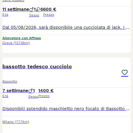
Jack Russell
11 settimane
1
6
600 €
Età
Prezzo
Sesso
Dal 05/08/2026, sarà disponibile una cucciolata di jack. I cuccioli saranno consegnati, con Loi, libretto sanitario, due vaccini . Hanno effettuato trattamenti per i vermi, antiparassitario , e prevenzione filaria,tutto riportato sul loro libretto sanitario. Genitori visibili. Per qualsiasi informazione, ci potete scrivere sul sito come primo contatto, per il resto delle informazioni contattatemi al numero di telefono comunicatovi, diversamente non rispondiamo, non sono oggetti , ma creature viventi . È un nostro dovere sapere con chi abbiamo a che fare, e un vostro diritto sapere con chi avete a che fare, anche se il sito vi fa tutte le informazioni veritiere e importanti. Vi aspettiamo , per una visita alla cucciolata, senza impegno.
Allevatore con Affisso
Grava
(127.6km)
5
BOOST
bassotto tedesco cucciolo
Bassotto
7 settimane
1
1400 €
Età
Prezzo
Sesso
Disponibili splendido maschietto nero focato di Bassotto Tedesco Nano a pelo corto. Nati e cresciuti in ambiente familiare con la massima attenzione alla salute, al carattere e alla corretta socializzazione. I cuccioli provengono da linee di campioni di bellezza e di lavoro, accuratamente selezionati per tipicità, salute e temperamento equilibrato. Disponibili da fine agosto solo dopo il compimento di 70 giorni, con: o Pedigree ENCI o Microchip o Iscrizione all'anagrafe canina o Ciclo di sverminazioni effettuato o Vaccinazioni in base all'età o Certificato veterinario di buona salute o Puppy kit I nostri cuccioli sono allevati con passione e responsabilità, seguendo ogni fase della loro crescita per garantire soggetti equilibrati e ben socializzati. Si ricercano esclusivamente famiglie serie e consapevoli dell'impegno che comporta l'accoglienza di un cane. Per informazioni, foto, video e aggiornamenti sulla crescita dei cuccioli è possibile SCRIVERMI SU WHATSAPP AL NUMERO : 3917499832.
Milano
(77.7km)