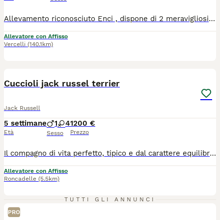
Allevamento riconosciuto Enci , dispone di 2 meravigliosi cuccioli di barbone nero ( 1 maschio e 1 femmina ). Disponibili anche 1 maschio e 1 femmina di marroni nati il 01/08/2026 . Saranno pronti per le nuove famiglie dopo i 70 /90 giorni , muniti di Pedigree Enci , 3 vaccinazioni , sverminazioni e gia abituati all'uso della traversina . Contattare Grazia al 3487693269 Il nostro contatto lo trovate anche sul nostro sito web : www.dellanticoulivo.it I genitori sono visibili e testati contro le principali malattie ereditarie .
Allevatore con Affisso
Vercelli
(140.1km)
11
BOOST
Cuccioli jack russel terrier
Jack Russell
5 settimane
1
4
1200 €
Età
Prezzo
Sesso
Il compagno di vita perfetto, tipico e dal carattere equilibrato vi sta aspettando! Il nostro Allevamento Professionale con Affisso Riconosciuto ENCI / FCI annuncia la disponibilità di una meravigliosa cucciolata di Jack Russell Terrier a pelo liscio. I piccoli sono nati e cresciuti in un ambiente domestico, circondati da costanti stimoli per garantire una corretta socializzazione e un temperamento sereno, sicuro e fiducioso. Disponibili per la prenotazione: 4 splendide femminucce 🎀 1 dolcissimo maschietto 💙 Come allevamento professionale, la tutela della salute, la selezione morfologica e la trasparenza sono i nostri pilastri fondamentali. Ogni cucciolo verrà ceduto esclusivamente dopo i 60 giorni di vita, munito di: Pedigree ROI con prestigioso Affisso ENCI/FCI (certificato ufficiale di genealogia e purezza) Microchip inserito e registrazione all'anagrafe canina nazionale Libretto sanitario con ciclo di vaccinazioni avviato Sverminazioni complete ed eseguite secondo protocollo Certificato medico di buona salute redatto dal nostro veterinario di fiducia I genitori dei cuccioli, selezionati per aderenza allo standard di razza, sono di nostra proprietà e visibili in allevamento insieme ai piccoli. Il Jack Russell Terrier è un cane straordinario: intelligente, leale, compatto e pieno di gioia di vivere, perfetto sia per la vita in famiglia che per i proprietari più dinamici.
Allevatore con Affisso
Roncadelle
(5.5km)
TUTTI GLI ANNUNCI
PRO