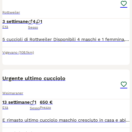
Rottweiler
3 settimane
4
1
Età
Sesso
5 cuccioli di Rottweiler Disponibili 4 maschi e 1 femmina, nati e cresciuti in ambiente familiare. Cuccioli dolcissimi, sani e vivaci, gia abituati al contatto umano. Potranno raggiungere le nuove famiglie entro il 15 ottobre. o Razza: Rottweiler o Carattere: affettuosi, equilibrati, ottimi futuri cani da compagnia e da guardia * Zona: Lombardia Per informazioni, foto o per venire a conoscerli: scrivimi in privato Presenti ci saranno anche i genitori dei cuccioli. Solo persone realmente interessate e amanti degli animali Verranno ceduti con kit pappa, vaccinazioni, certificato di buona salute, sverminazione e microchip già intestato alla nuova famiglia !
Vigevano
(108.1km)
3
Urgente ultimo cucciolo
Weimaraner
13 settimane
1
650 €
Età
Prezzo
Sesso
E rimasto ultimo cucciolo maschio cresciuto in casa e abituato in giardino equilibrato stupendo dolce abituato ai gatti ai rumori diverse superfici e trovare soluzioni. I genitori sono visibili. Si cede da subito