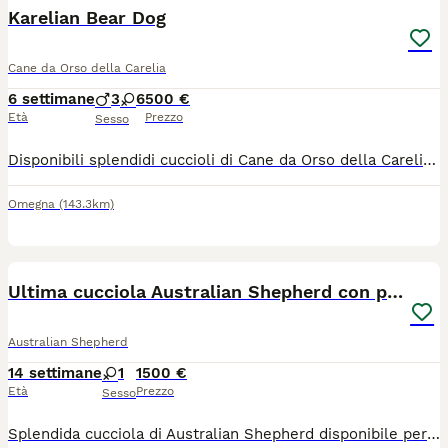
Karelian Bear Dog
Cane da Orso della Carelia
6 settimane
3
6
500 €
Età
Prezzo
Sesso
Disponibili splendidi cuccioli di Cane da Orso della Carelia, una razza straordinaria, conosciuta per il suo coraggio, la sua intelligenza e la profonda fedeltà verso il proprietario. Cani dal carattere equilibrato, instancabili e perfetti per chi ama la natura e desidera un compagno affidabile e speciale. I cuccioli sono allevati con grande cura, crescono in un ambiente familiare e vengono seguiti quotidianamente per favorire una corretta socializzazione e uno sviluppo sano. Saranno ceduti al termine dello svezzamento con: Microchip Prima vaccinazione Sverminazione Si ricercano esclusivamente persone serie e consapevoli delle esigenze della razza, per garantire a ogni cucciolo una famiglia responsabile e amorevole. Per ulteriori informazioni, fotografie o per conoscere la disponibilità e prezzo, contattatemi senza impegno. Sarò lieta di rispondere a qualsiasi domanda e di farvi conoscere questi splendidi cuccioli.
Omegna
(143.3km)
6
Ultima cucciola Australian Shepherd con pedigree
Australian Shepherd
14 settimane
1
1500 €
Età
Prezzo
Sesso
Splendida cucciola di Australian Shepherd disponibile per famiglia amorevole. Nata il 02/05/2026 da genitori testati per le patologie di razza, lastrati ufficialmente, con visita oculistica e multi campioni di bellezza. I piccoli sono cresciuti in ambiente casalingo, socializzati con persone di ogni età ed altri animali. Rimane disponibile alla prenotazione: - femmina Red tricolor coda lunga, 3 mesi. Già pronta per il ritiro, molto educata e socievole, verrà consegnata con il ciclo vaccinale completo (3 vaccini), chip, pedigree, sverminata, libretto sanitario con test delle feci eseguito prima della consegna, copie di tutti i documenti sanitari dei genitori, puppy kit. Andate a visitare il nostro sito The Promised Land Australian Shepherd, non esitate a contattarci per video e info.