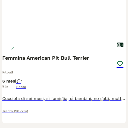
5
Femmina American Pit Bull Terrier
Pitbull
6 mesi
1
Età
Sesso
Cucciola di sei mesi, sì famiglia, sì bambini, no gatti, molto performante, adatta per attività sportiva
Trento
(98.7km)
5