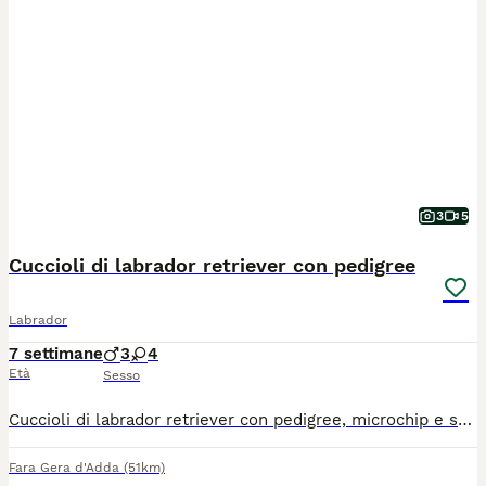
3
5
Cuccioli di labrador retriever con pedigree
Labrador
7 settimane
3
4
Età
Sesso
Cuccioli di labrador retriever con pedigree, microchip e sverminati. Controllo veterinario. Genitori esenti da malattie e da displasia. Provenienti da allevamenti. La fattrice Daisy è figlia di Bolt Campione Italiano di Bellezza. Disponibili femmine e maschi. Se non puoi prendere il cucciolo ai 60 giorni perchè vai in vacanza te lo teniamo noi. Li vendiamo a 900 euro.
Fara Gera d'Adda
(51km)