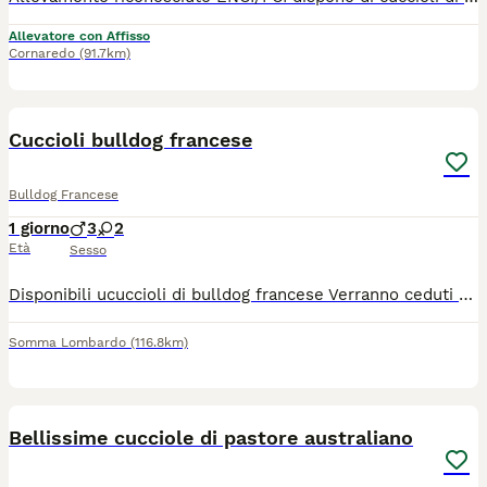
Allevatore con Affisso
Cornaredo
(91.7km)
1
Cuccioli bulldog francese
Bulldog Francese
1 giorno
3
2
Età
Sesso
Disponibili ucuccioli di bulldog francese Verranno ceduti completi di : vaccinazioni, microchip, libretto sanitario con iscrizione all anagrafe canina , ciclo completo di sverminazione e certificato veterinario di buona salute. Genitori entrambi miei e visibili. Whatsapp 3345086569
Somma Lombardo
(116.8km)
11
1
BOOST
Bellissime cucciole di pastore australiano