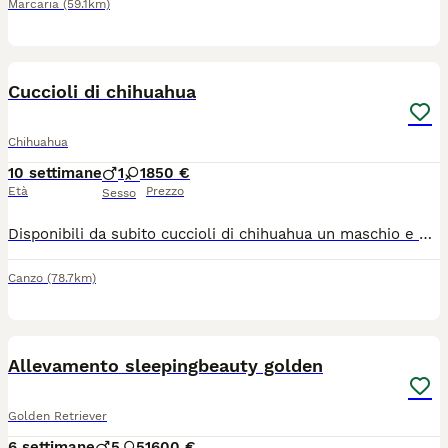
Marcaria
(59.1km)
5
Cuccioli di chihuahua
Chihuahua
10 settimane
1
1
850 €
Età
Prezzo
Sesso
Disponibili da subito cuccioli di chihuahua un maschio e una femmina nati il 30 maggio i piccoli sono molto dolci e affettuosi nati da genitori di mia proprietà per altre info contattatemi
Canzo
(78.7km)
19
1
Allevamento sleepingbeauty golden
Golden Retriever
6 settimane
5
5
1600 €