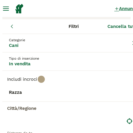
Annun
Filtri
Cancella tu
Cuccioli
Lombardia
Provincia di Brescia
Brescia
Categorie
Cuccioli in vendita
a Brescia
Cani
441 Cuccioli trovati
Tipo di inserzione
In vendita
Tutte le razze
Filtri
Includi incroci
Salva ricerca
Ordina
Razza
ANNUNCI IN EVIDENZA
BOOST
Città/Regione