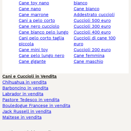
cane toy nano
bianco
cane nano
cane bianco
cane marrone
addestrato cuccioli
cani a pelo corto
cuccioli 500 euro
cane nero cucciolo
cuccioli 300 euro
cane bianco pelo lungo
cuccioli 400 euro
cani pelo corto taglia
cuccioli di cane 100
piccola
euro
cane mini toy
cuccioli 200 euro
cane pelo lungo nero
cane femmina
cane gigante
cane maschio
Cani e Cuccioli in Vendita
Chihuahua in vendita
Barboncino in vendita
Labrador in vendita
Pastore Tedesco in vendita
Bouledogue Francese in vendita
Jack Russell in vendita
Maltese in vendita