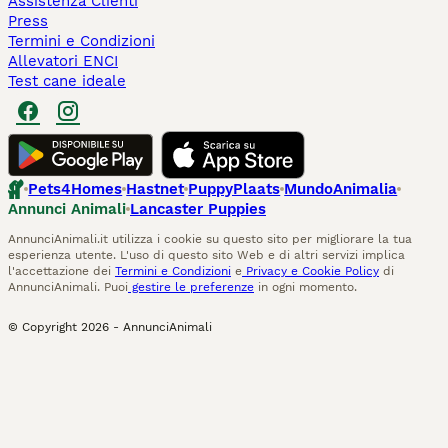
Assistenza Clienti
Press
Termini e Condizioni
Allevatori ENCI
Test cane ideale
Pets4Homes
Hastnet
PuppyPlaats
MundoAnimalia
Annunci Animali
Lancaster Puppies
AnnunciAnimali.it utilizza i cookie su questo sito per migliorare la tua
esperienza utente. L'uso di questo sito Web e di altri servizi implica
l'accettazione dei
Termini e Condizioni
e
Privacy e Cookie Policy
di
AnnunciAnimali. Puoi
gestire le preferenze
in ogni momento.
© Copyright
2026
-
AnnunciAnimali