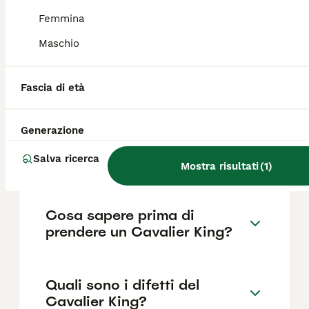
FAQ
Femmina
Maschio
Quanto costa un cucciolo
Cavalier King Charles?
Fascia di età
Il costo medio di un cucciolo di Cavalier King
di razza pura in Italia è di circa 571€ ,anche
Generazione
se i prezzi possono variare in base a fattori
come il pedigree, la reputazione
Salva ricerca
dell'allevatore e la posizione.
Mostra risultati
(
1
)
Cosa sapere prima di
prendere un Cavalier King?
Quali sono i difetti del
Cavalier King?