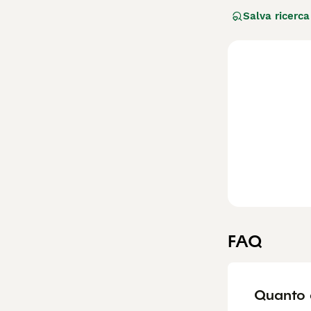
(toy o miniatura)
Salva ricerca
ipoallergenico. 
di pelo. Il
Cavap
Le generazioni
mix 50/50 e poss
genetica Barbonc
soffre di allergie
Affettuoso, gioc
mantello necessi
alla sua adattab
giardino. Parole
FAQ
Quanto 