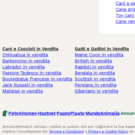
cani a p
cane gri
toy cani
cane ne
Cani e Cuccioli in Vendita
Gatti e Gattini in Vendita
Chihuahua in vendita
Maine Coon in vendita
Barboncino in vendita
British in vendita
Labrador in vendita
Ragdoll in vendita
Pastore Tedesco in vendita
Bengala in vendita
Bouledogue Francese in vendita
Scottish in vendita
Jack Russell in vendita
Persiano in vendita
Maltese in vendita
Siberiano in vendita
Pets4Homes
Hastnet
PuppyPlaats
MundoAnimalia
Annun
AnnunciAnimali.it utilizza i cookie su questo sito per migliorare la tua esper
implica l'accettazione dei
Termini e Condizioni
e
Privacy e Cookie Policy
di 