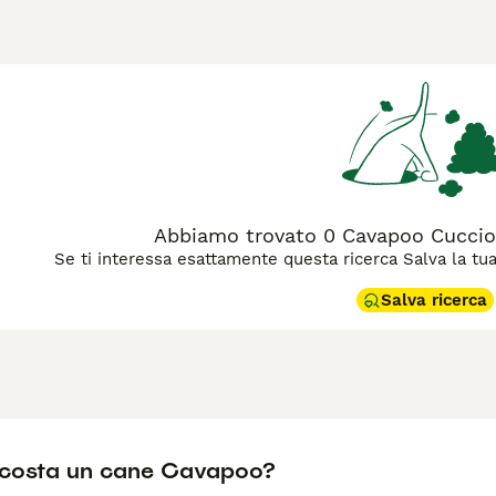
. Originario dell’Australia negli anni ’90, è apprezzato per il s
Di piccola taglia, pesa in genere tra 3,5 e 11 kg e misura 25–3
oo adulto
è dolce, socievole e ideale per famiglie con bambini 
 di Cavapoo — come
F1
,
F1b
,
F1bb
e
F2
— influenzano aspetto, ti
ono mostrare maggiore variabilità nel pelo. Gli
F1b
, nati dal
ina e presentano mantelli più ricci e ipoallergenici. Gli
F1bb
,
 più forti. Gli
F2
, nati da due F1, possono variare di più sia ne
herellone e molto orientato alle persone, il Cavapoo richiede 
ta di toelettatura regolare per evitare nodi e mantenerlo sano. 
Abbiamo trovato 0 Cavapoo Cuccioli
ilità e natura amichevole, risultando un compagno ideale sia p
Se ti interessa esattamente questa ricerca Salva la tua r
 chiave correlate: "cavapoo precio", "cavapoo adulto", "perro ca
Salva ricerca
costa un cane Cavapoo?