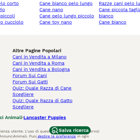
elo corto
cane bianco pelo lungo
razze cani pelo l
gio
cane nano
cane piccola taglia
 piccoli
cane pelo lungo piccolo
bianco
ro cucciolo
cane toy nano
cane bianco
Altre Pagine Popolari
Cani in Vendita a Milano
Cani in Vendita a Roma
Cani in Vendita a Bologna
Forum Sui Cani
Forum Sui Gatti
Quiz: Quale Razza di Cane
Scegliere
Quiz: Quale Razza di Gatto
Scegliere
ci Animali
Lancaster Puppies
Salva ricerca
ienza utente. L'uso di questo sito Web e di altri servizi
AnnunciAnimali. Puoi
gestire le preferenze
in ogni