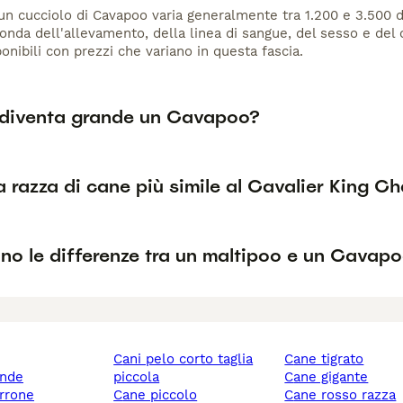
 un cucciolo di Cavapoo varia generalmente tra 1.200 e 3.500 dol
conda dell'allevamento, della linea di sangue, del sesso e del
ponibili con prezzi che variano in questa fascia.
diventa grande un Cavapoo?
a razza di cane più simile al Cavalier King C
no le differenze tra un maltipoo e un Cavap
cani pelo corto taglia
cane tigrato
ande
piccola
cane gigante
rrone
cane piccolo
cane rosso razza