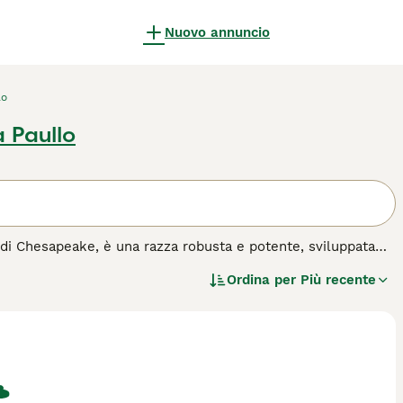
Nuovo annuncio
lo
a Paullo
di Chesapeake, è una razza robusta e potente, sviluppata
lvatico in acqua. Questo cane si distingue per il suo manto
Ordina per
Più recente
a sua straordinaria capacità di nuotare anche in condizioni
spirito indipendente. È un compagno eccellente per le attività
 pesca. Nonostante il suo forte istinto di lavoro, è
e una socializzazione precoce.
ida all'acquisto per questa razza.