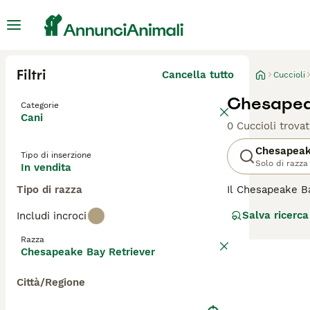
Filtri
Cancella tutto
Cuccioli
Chesapeak
Categorie
Cani
0 Cuccioli trovat
Chesapeak
Tipo di inserzione
Solo di razza
In vendita
Tipo di razza
Il Chesapeake Ba
nella regione de
Salva ricerca
Includi incroci
denso e impermea
difficili. Il Che
Razza
all'aperto e si d
Chesapeake Bay Retriever
affettuoso e pro
Città/Regione
Per scoprire se 