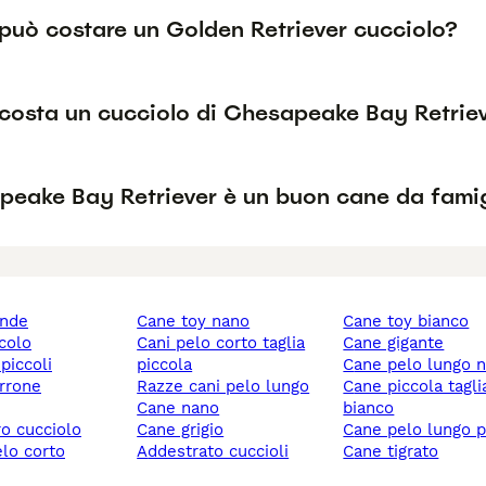
può costare un Golden Retriever cucciolo?
costa un cucciolo di Chesapeake Bay Retrie
apeake Bay Retriever è un buon cane da fami
ande
cane toy nano
cane toy bianco
ccolo
cani pelo corto taglia
cane gigante
 piccoli
piccola
cane pelo lungo 
rrone
razze cani pelo lungo
cane piccola taglia
cane nano
bianco
ro cucciolo
cane grigio
cane pelo lungo 
elo corto
addestrato cuccioli
cane tigrato