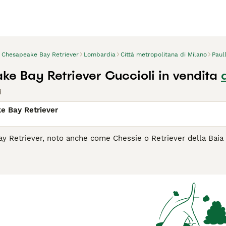
Chesapeake Bay Retriever
Lombardia
Città metropolitana di Milano
Paul
e Bay Retriever Cuccioli in vendita
i
e Bay Retriever
y Retriever, noto anche come Chessie o Retriever della Baia 
lla Baia di Chesapeake negli Stati Uniti per il recupero del se
bile, di colore che varia dal marrone scuro al sabbia, e per l
sapeake Bay Retriever è noto per la sua lealtà, intelligenza e 
imostra particolarmente adatto per gli appassionati di caccia e
tettivo con la sua famiglia, richiedendo però una guida ferma 
il Chesapeake Bay Retriever è il cane giusto per te, leggi la gu