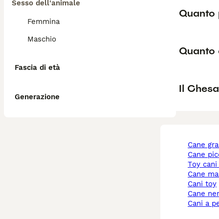
Sesso dell'animale
Quanto 
Femmina
Maschio
Quanto 
Fascia di età
Il Ches
Generazione
cane gr
cane pi
toy cani
cane ma
cani toy
cane ne
cani a p