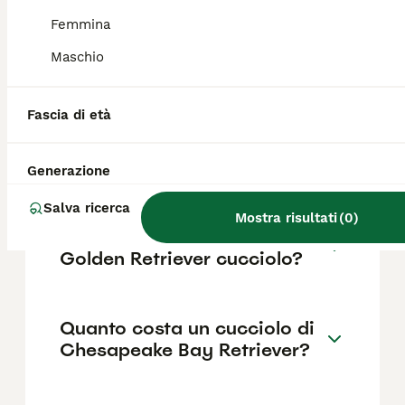
Rispetto al Labrador è leggermente più
grande con zampe più lunghe; il pelo è
Femmina
corto, duro, leggermente oleoso e può
Maschio
presentare ondulazioni sulle spalle.
Fascia di età
Che differenza c'è tra il
Golden Retriever e il
Labrador retriever?
Generazione
Salva ricerca
Mostra risultati
(
0
)
Quanto può costare un
Golden Retriever cucciolo?
Quanto costa un cucciolo di
Chesapeake Bay Retriever?