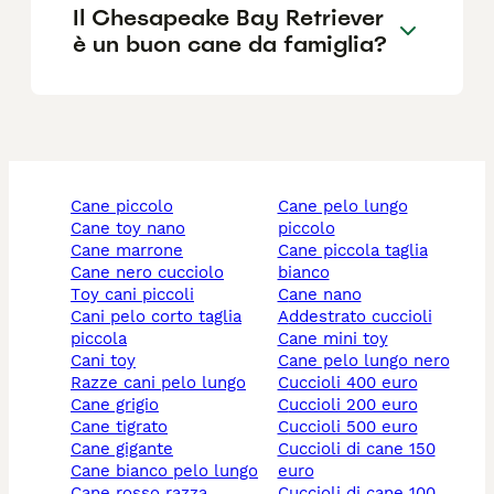
Il Chesapeake Bay Retriever
è un buon cane da famiglia?
cane piccolo
cane pelo lungo
cane toy nano
piccolo
cane marrone
cane piccola taglia
cane nero cucciolo
bianco
toy cani piccoli
cane nano
cani pelo corto taglia
addestrato cuccioli
piccola
cane mini toy
cani toy
cane pelo lungo nero
razze cani pelo lungo
cuccioli 400 euro
cane grigio
cuccioli 200 euro
cane tigrato
cuccioli 500 euro
cane gigante
cuccioli di cane 150
cane bianco pelo lungo
euro
cane rosso razza
cuccioli di cane 100