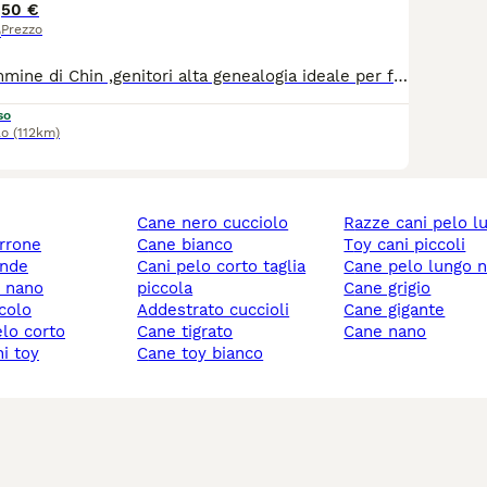
ane ideale per la vita in appartamento, adatto a persone anz
50 €
hiede spazzolatura regolare del mantello e pulizia quotidiana d
Prezzo
o
i.
Disponibili 2 femmine di Chin ,genitori alta genealogia ideale per famiglie e bambini ...Chin razza nobile ,temperamento allegro e dolce...razza che praticamente non abbaia......verranno ceduti con pedigree ,libretto sanitario con relativi vaccini ,cicli sverminazioni e passaggi di proprietà inclusi PREZZO DELL' ANNUNCIO SIMBOLICO CONTATTARE PER PREZZO E INFO...
so
lo
(112km)
cane nero cucciolo
razze cani pelo l
rrone
cane bianco
toy cani piccoli
ande
cani pelo corto taglia
cane pelo lungo 
y nano
piccola
cane grigio
ccolo
addestrato cuccioli
cane gigante
elo corto
cane tigrato
cane nano
ni toy
cane toy bianco