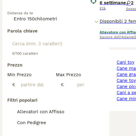
padrone. È un c
6 settimane
2
impegnativo. Ric
Età
Sess
Distanza da te
tra i 10 e i 14 ann
Parola chiave
Allevatore con Affis
Saviore dell'Adamel
0/100 caratteri
cani toy
Prezzo
cane ma
cane gr
Min Prezzo
Max Prezzo
cane to
€
€
cane pi
cani a p
cane mi
Filtri popolari
Allevatori con Affisso
Con Pedigree