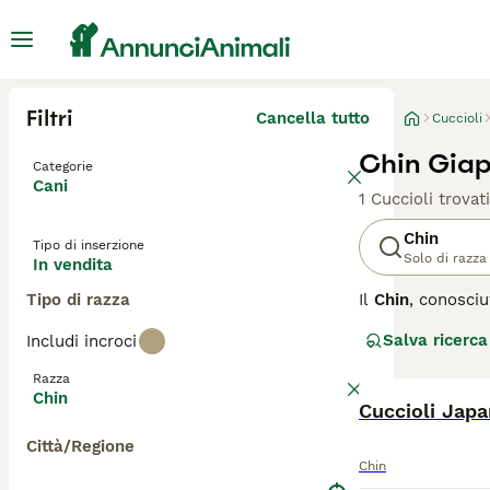
Filtri
Cancella tutto
Cuccioli
Chin Giap
Categorie
Cani
1 Cuccioli trovati
Chin
Tipo di inserzione
Solo di razza
In vendita
Tipo di razza
Il
Chin
, conosci
ritenuto proveni
Salva ricerca
Includi incroci
giapponesi da qu
tradizionale e al
Razza
cane". La razza 
Chin
Cuccioli Japa
Il Chin è un can
Città/Regione
lungo, setoso e 
Chin
dai grandi occhi 