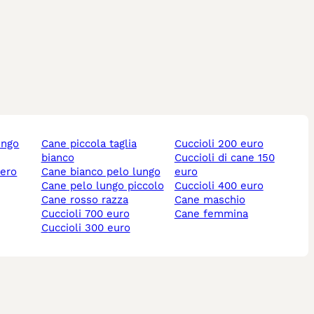
iane o a famiglie che cercano un compagno sereno e poco
elle pieghe facciali. La sua aspettativa di vita è in genere
ungo
cane piccola taglia
cuccioli 200 euro
bianco
cuccioli di cane 150
nero
cane bianco pelo lungo
euro
cane pelo lungo piccolo
cuccioli 400 euro
cane rosso razza
cane maschio
cuccioli 700 euro
cane femmina
cuccioli 300 euro