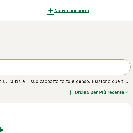
Nuovo annuncio
u, l'altra è il suo cappotto folto e denso. Esistono due tipi
o distaccati ma estremamente leali e affettuosi nei confronti
Ordina per
Più recente
iglia.
azza di cane.