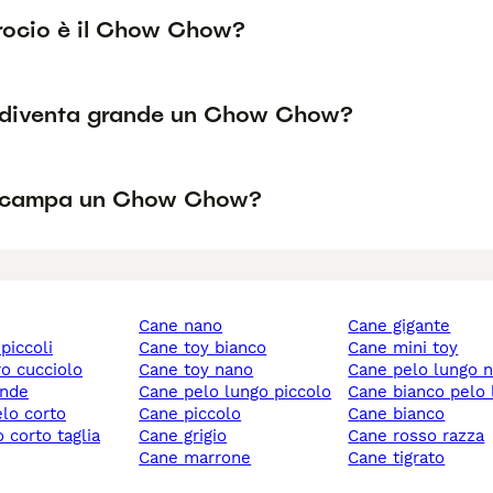
rocio è il Chow Chow?
diventa grande un Chow Chow?
 campa un Chow Chow?
cane nano
cane gigante
 piccoli
cane toy bianco
cane mini toy
ro cucciolo
cane toy nano
cane pelo lungo 
ande
cane pelo lungo piccolo
cane bianco pelo
elo corto
cane piccolo
cane bianco
cane grigio
cane rosso razza
cane marrone
cane tigrato