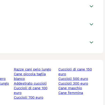
razze cani pelo lungo
cuccioli di cane 150
cane piccola taglia
euro
nero
bianco
cuccioli 500 euro
 lungo
addestrato cuccioli
cuccioli 300 euro
cuccioli di cane 100
cane maschio
euro
cane femmina
cuccioli 700 euro