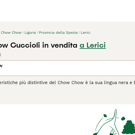
Chow Chow
Liguria
Provincia della Spezia
Lerici
 Cuccioli in vendita
a Lerici
i
w
eristiche più distintive del Chow Chow è la sua lingua nera e bl
distinguono in base al tipo di pelo: lungo o corto. Sono spess
ari e soprattutto di una persona specifica all'interno della fam
pagina di consigli sul Chow Chow
per informazioni su questa r