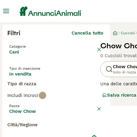
Filtri
Cancella tutto
Cuccioli
Chow Chow
Categorie
Cani
0 Cuccioli trovat
Chow Cho
Tipo di inserzione
Solo di razza
In vendita
Tipo di razza
Una delle caratt
di Chow, che si 
Salva ricerca
Includi incroci
dei loro propriet
Razza
Leggi la
nostra 
Chow Chow
Città/Regione