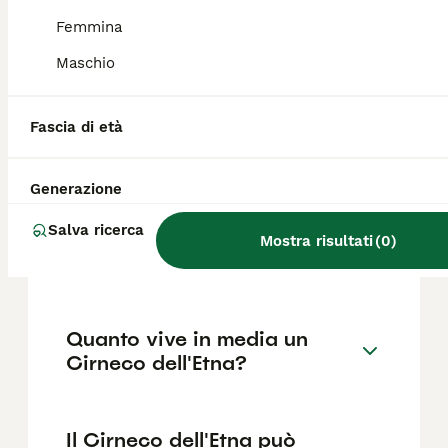
le caratteristiche orecchie grandi e dritte. Il
mantello può essere di tipo corto o semi-
Femmina
lungo.
Maschio
Quali sono i difetti di salute
Fascia di età
più comuni della razza
Cirneco dell'Etna?
Generazione
Salva ricerca
Quanto costa un cucciolo di
Mostra risultati
(
0
)
Cirneco dell'Etna?
Quanto vive in media un
Cirneco dell'Etna?
Il Cirneco dell'Etna può