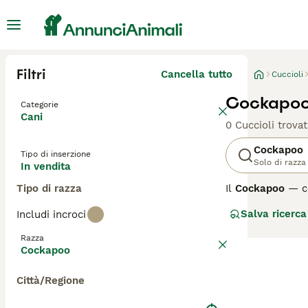
Filtri
Cancella tutto
Cuccioli
Cockapoo 
Categorie
Cani
0 Cuccioli trovat
Cockapoo
Tipo di inserzione
Solo di razza
In vendita
Tipo di razza
Il
Cockapoo
— c
anni ’60 e oggi 
Salva ricerca
Includi incroci
famiglie e per c
Razza
Le diverse gene
Cockapoo
genetica. Gli
F1
s
ipoallergenici. 
Città/Regione
uniforme, incluso