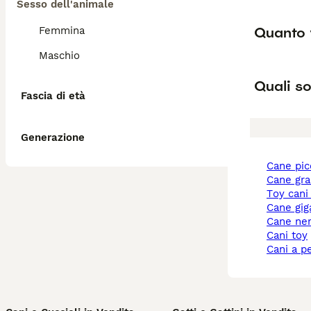
Sesso dell'animale
Quanto 
Femmina
Maschio
Quali so
Fascia di età
Generazione
cane pi
cane gr
toy cani
cane gi
cane ne
cani toy
cani a p