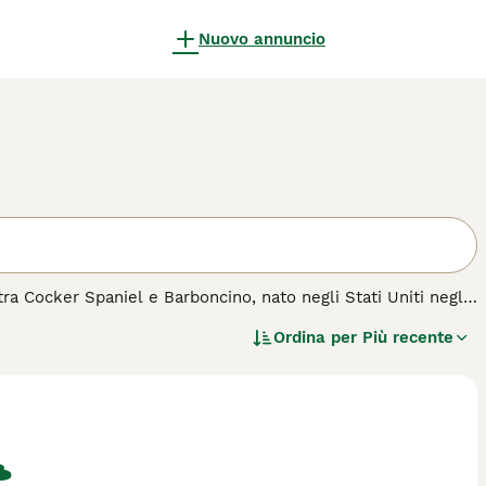
Nuovo annuncio
ra Cocker Spaniel e Barboncino, nato negli Stati Uniti negli
ere affettuoso e intelligente, è un ottimo compagno per
Ordina per
Più recente
tto nella prevedibilità del mantello e nella composizione
ta di Barboncino) tendono ad avere mantelli più ricci e
cio tra due Cockapoo, offrono spesso un aspetto più