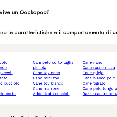
vive un Cockapoo?
no le caratteristiche e il comportamento di u
ccolo
cani pelo corto taglia
cane nano
ande
piccola
cane rosso razza
 piccoli
cane toy nano
cane grigio
gante
cane mini toy
cane bianco pelo
ro cucciolo
cane toy bianco
cane tigrato
cane marrone
cane pelo lungo 
elo corto
addestrato cuccioli
razze cani pelo l