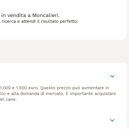
mantello mosso o riccio in vari colori, dal marrone al crema
bambini e altri animali, e richiede interazioni frequenti,
n vendita a Moncalieri.
icerca e attendi il risultato perfetto:
 1.000 e 1.500 euro. Questo prezzo può aumentare in
tello e alla domanda di mercato. È importante acquistare
del cane.