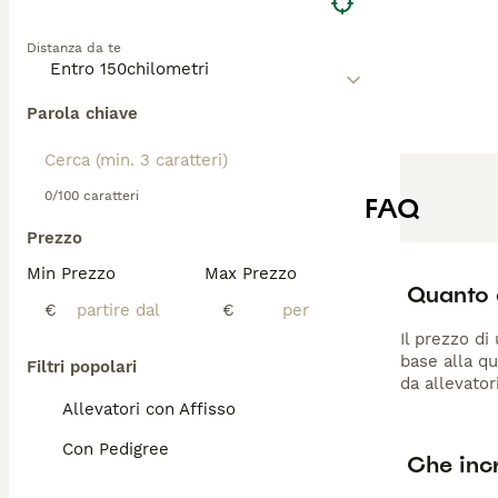
Di taglia piccol
fino al nero o m
Distanza da te
esercizio modera
Parola chiave
0/100 caratteri
FAQ
Prezzo
Min Prezzo
Max Prezzo
Quanto 
€
€
Il prezzo d
base alla qu
Filtri popolari
da allevator
Allevatori con Affisso
Con Pedigree
Che inc