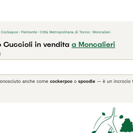
Cockapoo
Piemonte
Città Metropolitana di Torino
Moncalieri
Cuccioli in vendita
a Moncalieri
i
onosciuto anche come
cockerpoo
o
spoodle
— è un incrocio t
una delle razze ibride più amate. Apprezzato per il suo caratt
hi cerca un cane socievole e facile da addestrare.
razioni, come
F1
,
F1b
,
F2
,
F3
e
F4 Cockapoo
, variano soprattu
ono un mix 50/50, mentre gli
F1b
(con una percentuale più al
Le generazioni successive —
F2
,
F3
e
F4
— ottenute dall’incro
 il tipico look “orsacchiotto”.