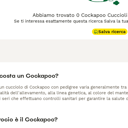
a o media, solitamente tra 3 e 9 kg, il Cockapoo può avere un 
erle. È un cane affettuoso, energico ma equilibrato, ideale con 
to e cura regolare del mantello.
Abbiamo trovato 0 Cockapoo Cuccioli i
Se ti interessa esattamente questa ricerca Salva la tua r
Salva ricerca
costa un Cockapoo?
i un cucciolo di Cockapoo con pedigree varia generalmente tra
alità dell'allevamento, alla linea genetica, al colore del man
i seri che effettuano controlli sanitari per garantire la salute 
rocio è il Cockapoo?