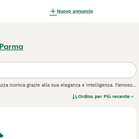
Nuovo annuncio
 Parma
zza iconica grazie alla sua eleganza e intelligenza. Famoso
gue per il suo manto lussureggiante e la sua espressione
Ordina per
Più recente
odia delle greggi, il Collie oggi è un compagno familiare per
 cane sensibile e attento, che si lega profondamente alla
olare e una cura attenta del pelo, ma soprattutto, necessita
vita sedentario.
cquisto
per questa razza.