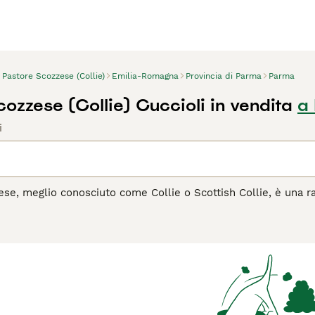
Pastore Scozzese (Collie)
Emilia-Romagna
Provincia di Parma
Parma
ozzese (Collie) Cuccioli in vendita
a
i
ese, meglio conosciuto come Collie o Scottish Collie, è una ra
 in numerose opere letterarie e televisive, il Collie si distin
io della Scozia, dove era utilizzato per la conduzione e la cust
 per la sua devozione e il suo temperamento equilibrato. È un
strando grande pazienza con i bambini. Richiede esercizio reg
to nella vita di famiglia, per cui è meno adatto a uno stile di 
il
Pastore Scozzese è il cane ideale per te, leggi la guida all'a