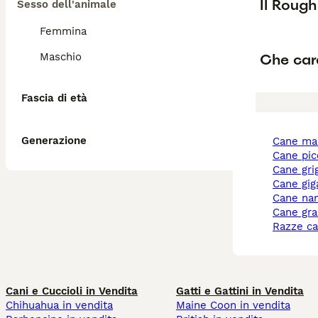
Il Rough
Sesso dell'animale
Femmina
Che cara
Maschio
Fascia di età
Generazione
cane ma
cane pi
cane gri
cane gi
cane na
cane gr
razze c
Cani e Cuccioli in Vendita
Gatti e Gattini in Vendita
Chihuahua in vendita
Maine Coon in vendita