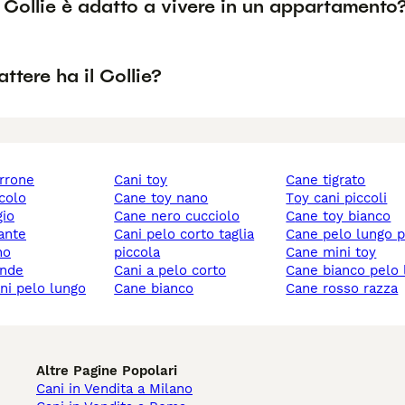
 Collie è adatto a vivere in un appartamento
ttere ha il Collie?
rrone
cani toy
cane tigrato
ccolo
cane toy nano
toy cani piccoli
gio
cane nero cucciolo
cane toy bianco
gante
cani pelo corto taglia
cane pelo lungo 
no
piccola
cane mini toy
ande
cani a pelo corto
cane bianco pelo
ani pelo lungo
cane bianco
cane rosso razza
Altre Pagine Popolari
Cani in Vendita a Milano