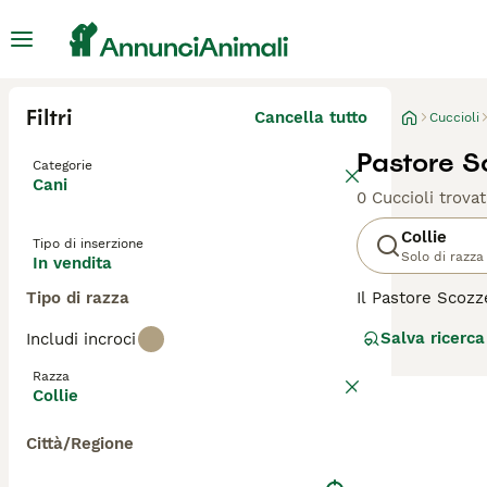
Filtri
Cancella tutto
Cuccioli
Pastore Sc
Categorie
Cani
0 Cuccioli trovat
Collie
Tipo di inserzione
Solo di razza
In vendita
Tipo di razza
Il Pastore Scozz
per il suo ruolo
Salva ricerca
Includi incroci
nobile. Originar
eccellenza, noto
Razza
sua famiglia, mo
Collie
di essere coinvol
Città/Regione
Per scoprire se 