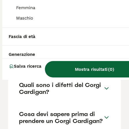
base a fattori come il pedigree, la
reputazione dell'allevatore e la posizione.
Femmina
Maschio
Quanto dura la vita di un
Corgi Cardigan?
Fascia di età
Generazione
Qual è il carattere del Corgi
Cardigan?
Salva ricerca
Mostra risultati
(
0
)
Quali sono i difetti del Corgi
Cardigan?
Cosa devi sapere prima di
prendere un Corgi Cardigan?