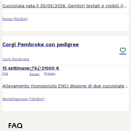
Cucciolata nata il 30/05/2026. Genitori testati e visibili (incoraggiamo a venirci a trovare e a conoscerli), dna regolarmente depositato enci e un pedigree di tutto rispetto. Entrambi i genitori hanno un carattere magnifico solare e dolce e provengono da ottime linee di sangue, sono cani che vivono in casa, sono socializzati con cani di entrambi i sessi, con altri animali e con adulti e bambini. I cuccioli cresceranno in un ambiente sereno e stimolante, saranno ceduti con vaccinazioni in regola, microchip, sverminazioni, libretto, pedigree e puppy kit. Sia genitori che piccoli sono seguiti a livello sanitario dai migliori professionisti. Per info wa: 3400035549 Incoraggiamo a venirci a trovare e documentazione ufficiale e prezzo verrà fornita in privato, i cuccioli verranno ceduti a partire dal settantesimo giorno di vita. Possiamo accompagnarli noi (previa organizzazione) • potete venirli a prendere qui. Vi aspettiamo!
Roma
(59.2km)
8
Corgi Pembroke con pedigree
Corgi Pembroke
15 settimane
6
2
1000 €
Età
Prezzo
Sesso
Allevamento riconosciuto ENCI dispone di due cucciolate disponibili da subito. Genitori testati e campioni di razza. Si cedono a 60 giorni con vaccino, microchip, pedigree, sverminazioni e libretto sanitario. Per info 3899904677 whatsapp
Montefiascone
(139.5km)
FAQ