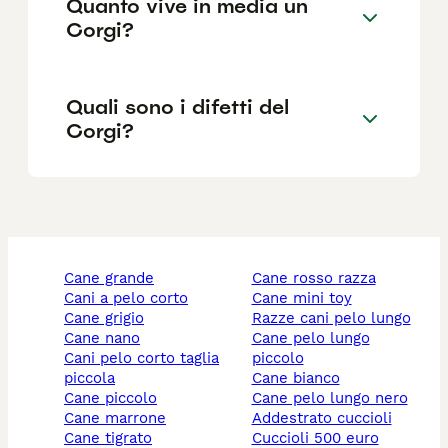
Quanto vive in media un
Corgi?
Quali sono i difetti del
Corgi?
cane grande
cane rosso razza
cani a pelo corto
cane mini toy
cane grigio
razze cani pelo lungo
cane nano
cane pelo lungo
cani pelo corto taglia
piccolo
piccola
cane bianco
cane piccolo
cane pelo lungo nero
cane marrone
addestrato cuccioli
cane tigrato
cuccioli 500 euro