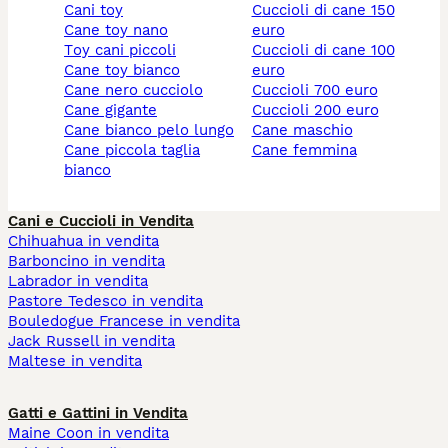
cani toy
cuccioli di cane 150
cane toy nano
euro
toy cani piccoli
cuccioli di cane 100
cane toy bianco
euro
cane nero cucciolo
cuccioli 700 euro
cane gigante
cuccioli 200 euro
cane bianco pelo lungo
cane maschio
cane piccola taglia
cane femmina
bianco
Cani e Cuccioli in Vendita
Chihuahua in vendita
Barboncino in vendita
Labrador in vendita
Pastore Tedesco in vendita
Bouledogue Francese in vendita
Jack Russell in vendita
Maltese in vendita
Gatti e Gattini in Vendita
Maine Coon in vendita