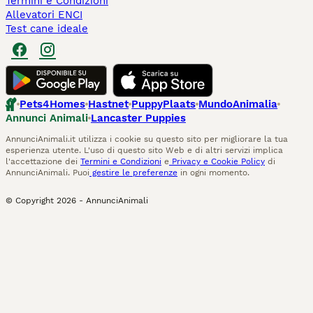
Termini e Condizioni
Allevatori ENCI
Test cane ideale
Pets4Homes
Hastnet
PuppyPlaats
MundoAnimalia
Annunci Animali
Lancaster Puppies
AnnunciAnimali.it utilizza i cookie su questo sito per migliorare la tua
esperienza utente. L'uso di questo sito Web e di altri servizi implica
l'accettazione dei
Termini e Condizioni
e
Privacy e Cookie Policy
di
AnnunciAnimali. Puoi
gestire le preferenze
in ogni momento.
© Copyright
2026
-
AnnunciAnimali