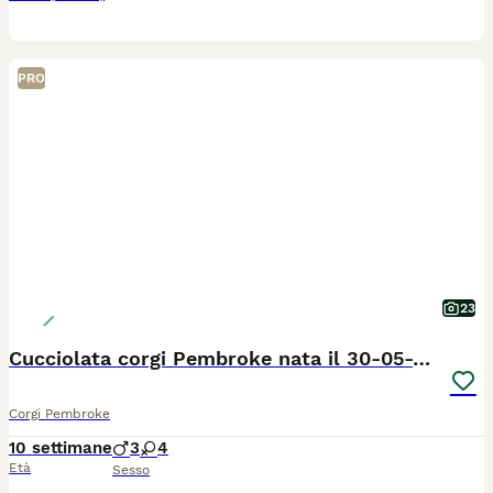
PRO
23
Cucciolata corgi Pembroke nata il 30-05-2026
Corgi Pembroke
10 settimane
3
4
Età
Sesso