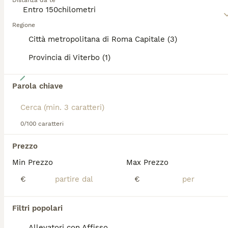
Distanza da te
informazioni su questa razza di cane.
Regione
Città metropolitana di Roma Capitale (3)
Provincia di Viterbo (1)
6
Parola chiave
Cucciolo Welsh Corgi Pembroke
Corgi Pembroke
0/100 caratteri
10 settimane
1
Prezzo
Età
Sesso
Min Prezzo
Max Prezzo
Cucciolo maschio nato il 30/05/2026 Cucciolino stupendo, nato in casa da genitori di mia proprietà, siamo una piccola realtà a nord di Roma e alleviamo con cura. Sia la madre che il padre sono cresciuti con noi e vivono in casa e i piccolini stanno crescendo in un bellissimo ambiente ricco di stimoli. I genitori hanno dna depositato enci e test genetici consultabili in privato e un pedigree molto interessante. È il maschietto codina corta che noi chiamiamo Red, è il più tranquillo e dolce di tutti, molto riflessivo e intelligente ma coraggioso ed esploratore assieme ai fratellini. A livello sanitario è seguito dai migliori professionisti, la dentatura è perfetta e i testicoli sono in sede. Verrá affidato con microchip, vaccini in regola, sverminazione effettuata, puppy kit e pedigree
€
€
Roma
(59.2km)
Filtri popolari
Allevatori con Affisso