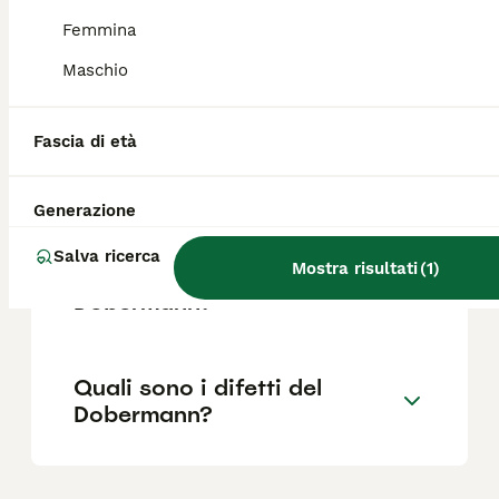
Femmina
Il Dobermann è adatto ai
Maschio
bambini?
Fascia di età
Quanto è difficile addestrare
un Dobermann?
Generazione
Salva ricerca
Mostra risultati
(
1
)
Quanti anni campa un
Dobermann?
Quali sono i difetti del
Dobermann?