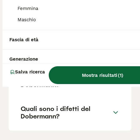
Femmina
Il Dobermann è adatto ai
Maschio
bambini?
Fascia di età
Quanto è difficile addestrare
un Dobermann?
Generazione
Salva ricerca
Mostra risultati
(
1
)
Quanti anni campa un
Dobermann?
Quali sono i difetti del
Dobermann?