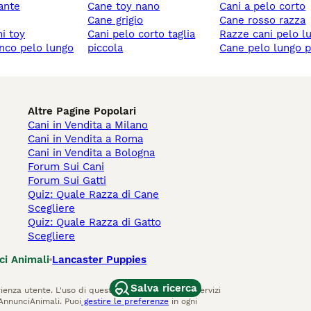
gante
cane toy nano
cani a pelo corto
cane grigio
cane rosso razza
ni toy
cani pelo corto taglia
razze cani pelo l
anco pelo lungo
piccola
cane pelo lungo 
Altre Pagine Popolari
Cani in Vendita a Milano
Cani in Vendita a Roma
Cani in Vendita a Bologna
Forum Sui Cani
Forum Sui Gatti
Quiz: Quale Razza di Cane
Scegliere
Quiz: Quale Razza di Gatto
Scegliere
ci Animali
Lancaster Puppies
Salva ricerca
ienza utente. L'uso di questo sito Web e di altri servizi
AnnunciAnimali. Puoi
gestire le preferenze
in ogni