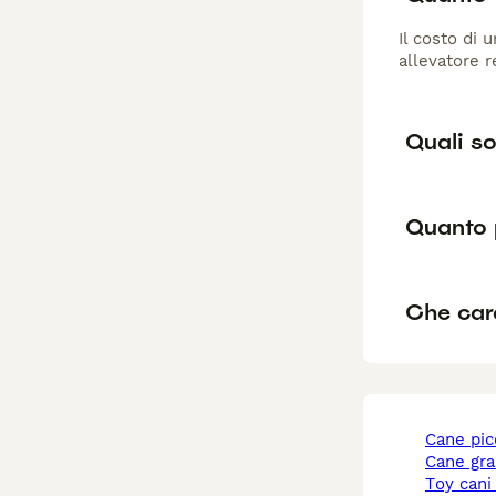
Il costo di 
allevatore 
Quali so
Quanto 
Che cara
cane pi
cane gr
toy cani