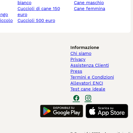
bianco
cane maschio
cuccioli di cane 150
cane femmina
ungo
euro
piccolo
cuccioli 500 euro
Informazione
Chi siamo
Privacy
Assistenza Clienti
Press
Termini e Condizioni
Allevatori ENCI
Test cane ideale