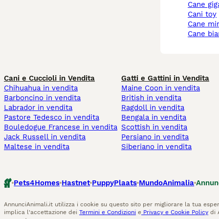
cane gi
cani toy
cane mi
cane bi
Cani e Cuccioli in Vendita
Gatti e Gattini in Vendita
Chihuahua in vendita
Maine Coon in vendita
Barboncino in vendita
British in vendita
Labrador in vendita
Ragdoll in vendita
Pastore Tedesco in vendita
Bengala in vendita
Bouledogue Francese in vendita
Scottish in vendita
Jack Russell in vendita
Persiano in vendita
Maltese in vendita
Siberiano in vendita
Pets4Homes
Hastnet
PuppyPlaats
MundoAnimalia
Annun
AnnunciAnimali.it utilizza i cookie su questo sito per migliorare la tua esper
implica l'accettazione dei
Termini e Condizioni
e
Privacy e Cookie Policy
di 