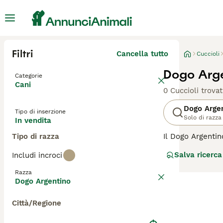
Filtri
Cancella tutto
Cuccioli
Dogo Arge
Categorie
Cani
0 Cuccioli trovat
Dogo Arge
Tipo di inserzione
Solo di razza
In vendita
Tipo di razza
Il Dogo Argentin
con mano ferma e
Salva ricerca
Includi incroci
fedele alla sua 
utilizzato per la
Razza
pagina di consigli
Dogo Argentino
Città/Regione