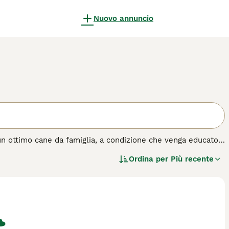
Nuovo annuncio
un ottimo cane da famiglia, a condizione che venga educato
ersona e non è una razza adatta ai principianti. È molto
Ordina per
Più recente
ccellente cane da guardia. In Argentina viene ancora
er ulteriori informazioni su questa razza. Leggi la nostra
a di cane.