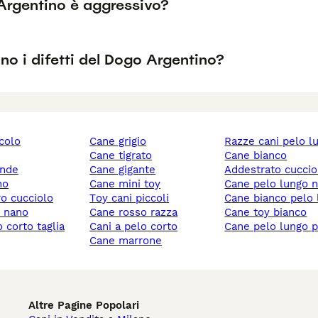
 Argentino è aggressivo?
no i difetti del Dogo Argentino?
ccolo
cane grigio
razze cani pelo l
cane tigrato
cane bianco
ande
cane gigante
addestrato cuccio
no
cane mini toy
cane pelo lungo 
ro cucciolo
toy cani piccoli
cane bianco pelo
y nano
cane rosso razza
cane toy bianco
cani a pelo corto
cane pelo lungo 
cane marrone
Altre Pagine Popolari