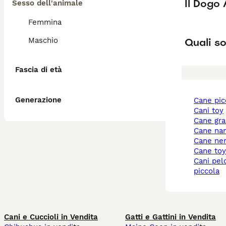
Il Dogo
Sesso dell'animale
Femmina
Quali so
Maschio
Fascia di età
Generazione
cane pi
cani toy
cane gr
cane na
cane ne
cane to
cani pelo corto taglia
piccola
Cani e Cuccioli in Vendita
Gatti e Gattini in Vendita