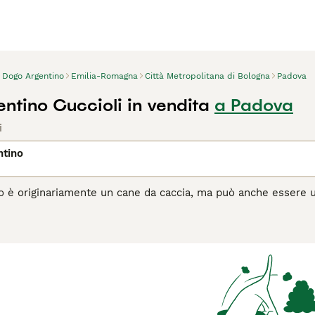
Dogo Argentino
Emilia-Romagna
Città Metropolitana di Bologna
Padova
ntino Cuccioli in vendita
a Padova
i
ntino
o è originariamente un cane da caccia, ma può anche essere 
 amorevole. Il Dogo Argentino è un tipico cane da una sola p
famiglia, amichevole con i bambini, ma allo stesso tempo un e
 caccia. Leggi la nostra pagina di consigli sul Dogo Argentino p
 sull'
Dogo Argentino
per ulteriori informazioni su questa razz