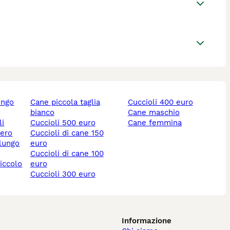
ungo
cane piccola taglia
cuccioli 400 euro
bianco
cane maschio
li
cuccioli 500 euro
cane femmina
nero
cuccioli di cane 150
 lungo
euro
cuccioli di cane 100
piccolo
euro
cuccioli 300 euro
Informazione