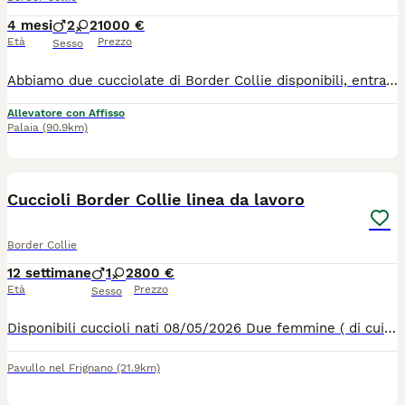
4 mesi
2
2
1000 €
Età
Prezzo
Sesso
Abbiamo due cucciolate di Border Collie disponibili, entrambe con lo stesso papà: Borderstrand Tuscan Tusk, importato dall'Australia e Campione d'Albania. Un cane straordinario, con test genetici ottimali: negativo per IGS, TNS, NCL, GG, MDR1, Raine Syndrome, SN e CEA, con displasia anca e gomito di Grado A e 0. Le mamme, Febe e Kali, sono del nostro allevamento: carattere dolce ed equilibrato, stessa ottima salute certificata (HD Grado A, ED Grado 0). I cuccioli crescono in casa con noi, ben socializzati fin dai primi giorni. Entrambi i genitori sono visibili in allevamento — venite a trovarci senza impegno. Il Border Collie è una razza intelligente, affettuosa e piena di energia: perfetta per chi ama stare all'aria aperta e vuole un cane che sia davvero parte della famiglia. Per informazioni o per fissare una visita, contattateci.
Allevatore con Affisso
Palaia
(90.9km)
5
Cuccioli Border Collie linea da lavoro
Border Collie
12 settimane
1
2
800 €
Età
Prezzo
Sesso
Disponibili cuccioli nati 08/05/2026 Due femmine ( di cui una testa bianca e occhi azzurri) e un maschio (un occhio azzurro) Bianco e neri Entrambi i genitori sono visibili Esenti malattie genetiche Verranno ceduti al compimento dei 60 giorni sverminati e vaccinati Per informazioni sono graditi contatti telefonici al 3665244485
Pavullo nel Frignano
(21.9km)