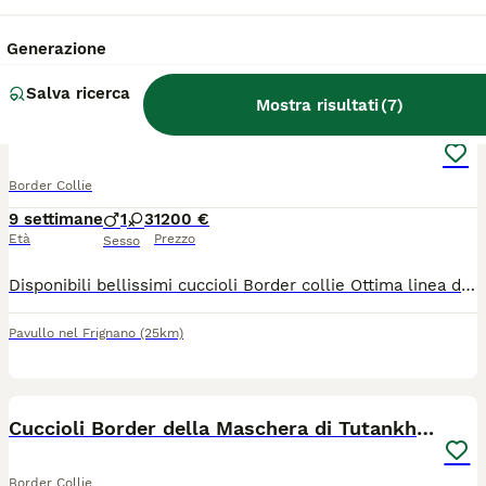
Bondeno
(60.6km)
Generazione
6
Salva ricerca
Mostra risultati
(
7
)
Border collie linea da lavoro
Border Collie
9 settimane
1
3
1200 €
Età
Prezzo
Sesso
Disponibili bellissimi cuccioli Border collie Ottima linea di sangue da lavoro Entrambi i genitori sono visibili,testati per le malattie genetiche e completamente clear Esenti displasia anche e gomiti Dna depositato Entrambi praticano sheepdog I cuccioli verranno ceduti Sverminati Vaccinati Iscritti all anagrafe canina In possesso di pedigree Enci Socializzati con persone e animali Abituati agli spostamenti in macchina Sono graditi contatti telefonici
Pavullo nel Frignano
(25km)
7
Cuccioli Border della Maschera di Tutankhamon
Border Collie