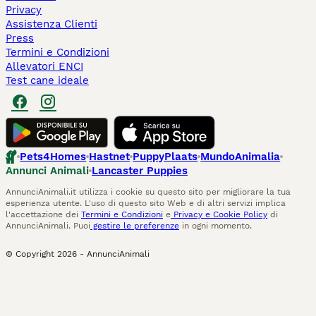
Privacy
Assistenza Clienti
Press
Termini e Condizioni
Allevatori ENCI
Test cane ideale
Pets4Homes
Hastnet
PuppyPlaats
MundoAnimalia
Annunci Animali
Lancaster Puppies
AnnunciAnimali.it utilizza i cookie su questo sito per migliorare la tua
esperienza utente. L'uso di questo sito Web e di altri servizi implica
l'accettazione dei
Termini e Condizioni
e
Privacy e Cookie Policy
di
AnnunciAnimali. Puoi
gestire le preferenze
in ogni momento.
© Copyright
2026
-
AnnunciAnimali