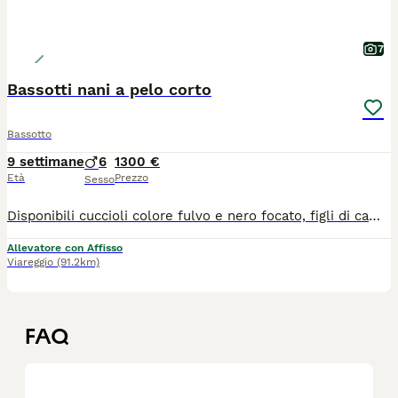
7
Bassotti nani a pelo corto
Bassotto
9 settimane
6
1300 €
Età
Prezzo
Sesso
Disponibili cuccioli colore fulvo e nero focato, figli di campioni di bellezza, carattere molto dolce pronti ad agosto. Visibili con entrambe i genitori.
Allevatore con Affisso
Viareggio
(91.2km)
FAQ