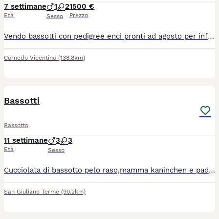
7 settimane
1
2
1500 €
Età
Prezzo
Sesso
Vendo bassotti con pedigree enci pronti ad agosto per informazioni contattare in privato papà kaninchen e mamma nana. allevamento LA BRUGHIERA DEI CUCCIOLI (INSTAGRAM)
Cornedo Vicentino
(138.8km)
8
Bassotti
Bassotto
11 settimane
3
3
Età
Sesso
Cucciolata di bassotto pelo raso,mamma kaninchen e padre nano,vengono consegnati con pedigree,microchip sverminati e cicli vaccinali,nati e cresciuti in ambiente familiare.
San Giuliano Terme
(90.2km)
9
1