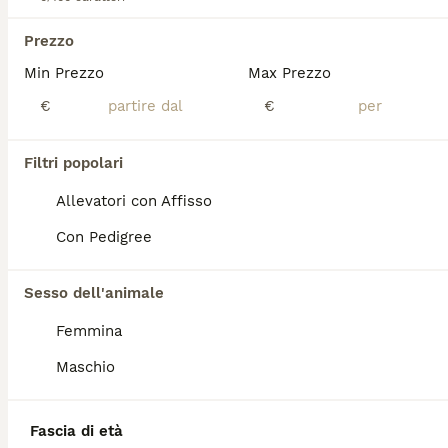
Bassotto maschio fulvo p/c
Prezzo
Min Prezzo
Max Prezzo
Bassotto
€
€
10 settimane
1
1500 €
Età
Prezzo
Sesso
Filtri popolari
Bellissimo maschietto fulvo , con eccellente pedigree, al momento della cessione avrà pedigree e tutti i vaccini e controlli sanitari
Allevatori con Affisso
Allevatore con Affisso
Lugo
(61.5km)
Con Pedigree
Sesso dell'animale
PRO
Femmina
Maschio
Fascia di età