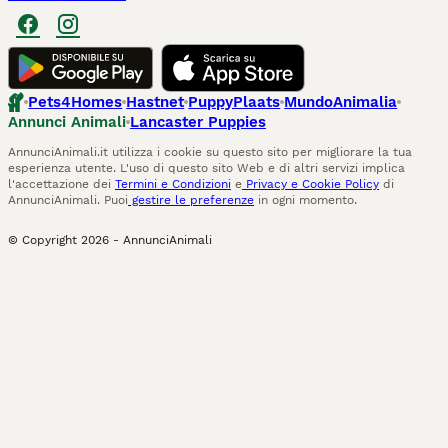
Pets4Homes
Hastnet
PuppyPlaats
MundoAnimalia
Annunci Animali
Lancaster Puppies
AnnunciAnimali.it utilizza i cookie su questo sito per migliorare la tua
esperienza utente. L'uso di questo sito Web e di altri servizi implica
l'accettazione dei
Termini e Condizioni
e
Privacy e Cookie Policy
di
AnnunciAnimali. Puoi
gestire le preferenze
in ogni momento.
© Copyright
2026
-
AnnunciAnimali