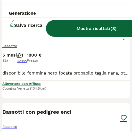
Generazione
4
Salva ricerca
Mostra risultati
(
8
)
bassotti nani pelo corto
Bassotto
5 mesi
1
1800 €
Età
Prezzo
Sesso
disponibile femmina nero focata probabile taglia nana, ottimo carattere. Cucciolata n 2 della mamma Magik Rainbow Telio con il papà Leaso's Selection Music to my eyes (entrambi visbili da noi come pure i nonni e il bisnonno). Genitori testati come anche i figli. Padre multi champion. Tutti i cani vivono con noi e sono compagni di famiglia perciò sono seguiti al 100%. Crescono socializzati e con alimentazione ben al di sopra della media (carne e orijen). Visibili h24 da webcam. Risultati dei genitori consultabili sul sito enci dove mi trovate con indirizzo, affisso e master. Per ogni necessità resto a disposizione. Ps: non vendo a cagnari o aspiranti cagnari. Cedo solo a famiglie consapevoli di portarsi a casa un cucciola con una linea genetica top, equilibrata e soprattutto sana al 100%. Chi è interessato verrà seguito con un colloquio conoscitivo e resterà tra i nostri contatti quanto vorrà per ogni necessità. Io seleziono per passione e non per guadagnare.
Allevatore con Affisso
Cologna Veneta
(104.8km)
8
Bassotti con pedigree enci
Bassotto