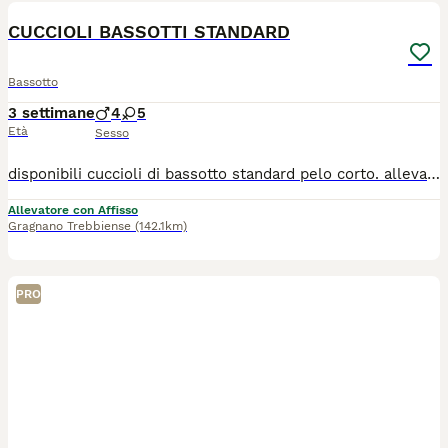
CUCCIOLI BASSOTTI STANDARD
Bassotto
3 settimane
4
5
Età
Sesso
disponibili cuccioli di bassotto standard pelo corto. allevati in casa con tutte le cure e attenzioni. i cuccioli verrano ceduti con ciclo di vaccinazioni completo, sverminazioni, microchip, pedigree, certificato di buona salute e kit puppy. Genitori visibili Allevamento riconosciuto ENCI/FCI
Allevatore con Affisso
Gragnano Trebbiense
(142.1km)
PRO