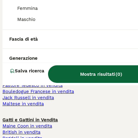
cane mini toy
euro
cane grigio
cuccioli di cane 100
Femmina
cane piccola taglia
euro
Maschio
bianco
cuccioli 300 euro
cane rosso razza
cuccioli 400 euro
toy cani piccoli
cane maschio
addestrato cuccioli
cane femmina
Fascia di età
cane nero cucciolo
Generazione
Cani e Cuccioli in Vendita
Chihuahua in vendita
Salva ricerca
Barboncino in vendita
Mostra risultati
(
0
)
Labrador in vendita
Pastore Tedesco in vendita
Bouledogue Francese in vendita
Jack Russell in vendita
Maltese in vendita
Gatti e Gattini in Vendita
Maine Coon in vendita
British in vendita