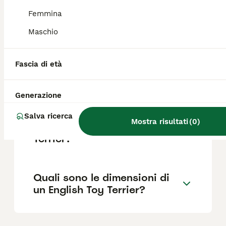
Femmina
Quali sono le razze di terrier
Maschio
di taglia piccola?
Fascia di età
Qual è il carattere
dell'English Toy Terrier?
Generazione
Salva ricerca
Mostra risultati
(
0
)
Quanto costa un English Toy
Terrier?
Quali sono le dimensioni di
un English Toy Terrier?