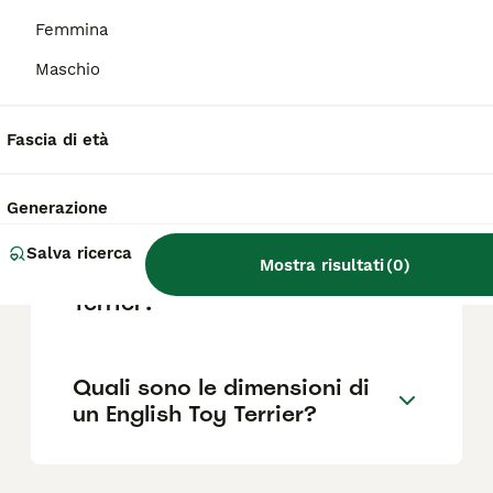
Femmina
Quali sono le razze di terrier
Maschio
di taglia piccola?
Fascia di età
Qual è il carattere
dell'English Toy Terrier?
Generazione
Salva ricerca
Mostra risultati
(
0
)
Quanto costa un English Toy
Terrier?
Quali sono le dimensioni di
un English Toy Terrier?