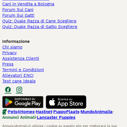
Cani in Vendita a Bologna
Forum Sui Cani
Forum Sui Gatti
Quiz: Quale Razza di Cane Scegliere
Quiz: Quale Razza di Gatto Scegliere
Informazione
Chi siamo
Privacy
Assistenza Clienti
Press
Termini e Condizioni
Allevatori ENCI
Test cane ideale
Pets4Homes
Hastnet
PuppyPlaats
MundoAnimalia
Annunci Animali
Lancaster Puppies
AnnunciAnimali.it utilizza i cookie su questo sito per migliorare la tua