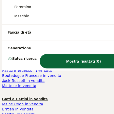
cane nano
cuccioli di cane 150
cane gigante
euro
Femmina
cane toy bianco
cuccioli di cane 100
Maschio
cane toy nano
euro
cane bianco
cuccioli 400 euro
cane marrone
cane maschio
cani pelo corto taglia
cane femmina
Fascia di età
piccola
Generazione
Cani e Cuccioli in Vendita
Chihuahua in vendita
Salva ricerca
Barboncino in vendita
Mostra risultati
(
0
)
Labrador in vendita
Pastore Tedesco in vendita
Bouledogue Francese in vendita
Jack Russell in vendita
Maltese in vendita
Gatti e Gattini in Vendita
Maine Coon in vendita
British in vendita