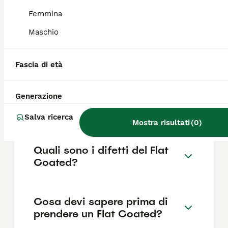
come il pedigree, la reputazione
dell'allevatore e la posizione.
Femmina
Maschio
Quanto dura la vita di un Flat
Coated?
Fascia di età
Generazione
Qual è il carattere del Flat
Coated?
Salva ricerca
Mostra risultati
(
0
)
Quali sono i difetti del Flat
Coated?
Cosa devi sapere prima di
prendere un Flat Coated?