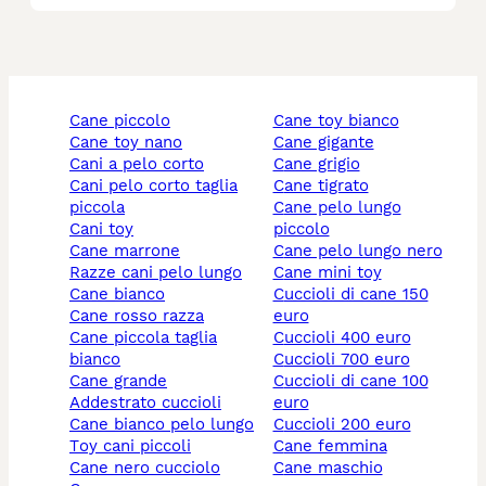
cane piccolo
cane toy bianco
cane toy nano
cane gigante
cani a pelo corto
cane grigio
cani pelo corto taglia
cane tigrato
piccola
cane pelo lungo
cani toy
piccolo
cane marrone
cane pelo lungo nero
razze cani pelo lungo
cane mini toy
cane bianco
cuccioli di cane 150
cane rosso razza
euro
cane piccola taglia
cuccioli 400 euro
bianco
cuccioli 700 euro
cane grande
cuccioli di cane 100
addestrato cuccioli
euro
cane bianco pelo lungo
cuccioli 200 euro
toy cani piccoli
cane femmina
cane nero cucciolo
cane maschio