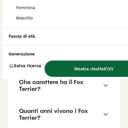
possono essere predisposti anche alla
Femmina
sordità congenita.
Maschio
Fox Terrier abbaia molto?
Fascia di età
Quanto costa un cucciolo di
Generazione
Fox Terrier?
Salva ricerca
Mostra risultati
(
0
)
Che carattere ha il Fox
Terrier?
Quanti anni vivono i Fox
Terrier?