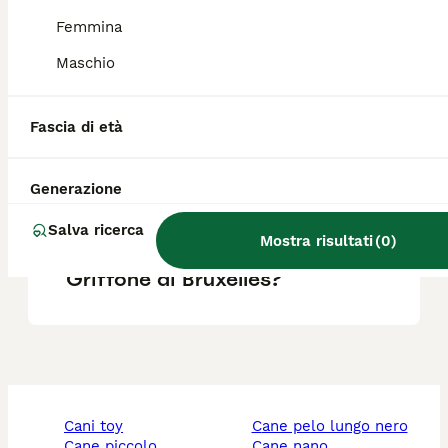
Femmina
Qual è la taglia del Griffon
Maschio
Bleu de Gascogne?
Fascia di età
Qual è la razza di cane Petit
Bleu de Gascogne?
Generazione
Salva ricerca
Mostra risultati
(
0
)
Quali sono i difetti del
Griffone di Bruxelles?
cani toy
cane pelo lungo nero
cane piccolo
cane nano