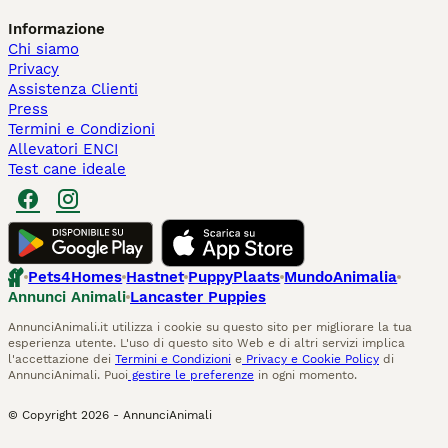
Informazione
Chi siamo
Privacy
Assistenza Clienti
Press
Termini e Condizioni
Allevatori ENCI
Test cane ideale
Pets4Homes
Hastnet
PuppyPlaats
MundoAnimalia
Annunci Animali
Lancaster Puppies
AnnunciAnimali.it utilizza i cookie su questo sito per migliorare la tua
esperienza utente. L'uso di questo sito Web e di altri servizi implica
l'accettazione dei
Termini e Condizioni
e
Privacy e Cookie Policy
di
AnnunciAnimali. Puoi
gestire le preferenze
in ogni momento.
© Copyright
2026
-
AnnunciAnimali