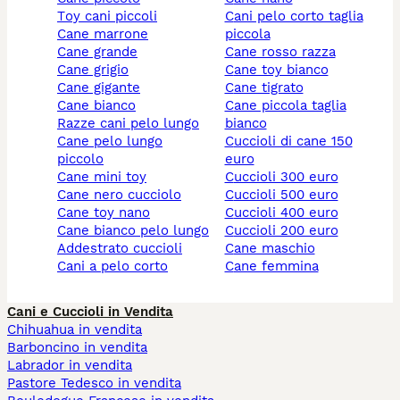
toy cani piccoli
cani pelo corto taglia
cane marrone
piccola
cane grande
cane rosso razza
cane grigio
cane toy bianco
cane gigante
cane tigrato
cane bianco
cane piccola taglia
razze cani pelo lungo
bianco
cane pelo lungo
cuccioli di cane 150
piccolo
euro
cane mini toy
cuccioli 300 euro
cane nero cucciolo
cuccioli 500 euro
cane toy nano
cuccioli 400 euro
cane bianco pelo lungo
cuccioli 200 euro
addestrato cuccioli
cane maschio
cani a pelo corto
cane femmina
Cani e Cuccioli in Vendita
Chihuahua in vendita
Barboncino in vendita
Labrador in vendita
Pastore Tedesco in vendita