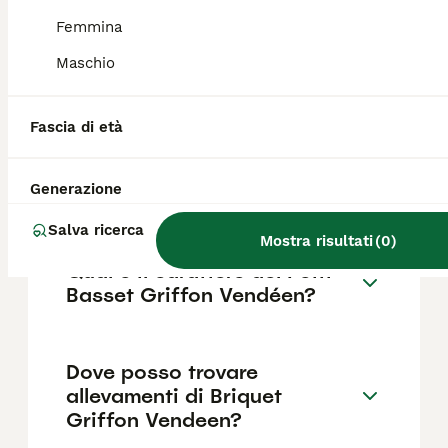
legate alla conformazione del muso corto e
piatto, tipica delle razze brachicefale.
Femmina
Maschio
Che cane è il Griffon?
Fascia di età
Quanto costa un Petit Basset
Generazione
Griffon Vendeen?
Salva ricerca
Mostra risultati
(
0
)
Qual è il carattere del Petit
Basset Griffon Vendéen?
Dove posso trovare
allevamenti di Briquet
Griffon Vendeen?