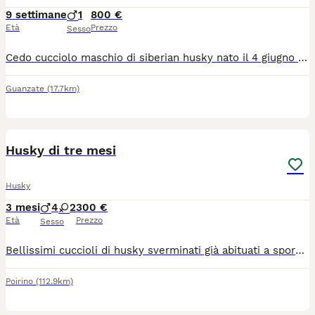
9 settimane
1
800 €
Età
Prezzo
Sesso
Cedo cucciolo maschio di siberian husky nato il 4 giugno 26. Genitori visibili. Padre con pedigree ENCI madre con certificato ENCI che attesta razza husky. Genitori esenti da displasia all' anca e RX gomiti ok. Sarà ceduto con microchip sverminazione e vaccinazione. Prezzo trattabile
Guanzate
(17.7km)
11
Husky di tre mesi
Husky
3 mesi
4
2
300 €
Età
Prezzo
Sesso
Bellissimi cuccioli di husky sverminati già abituati a sporcare fuori mangiano crocchette e stanno al guinzaglio
Poirino
(112.9km)
8