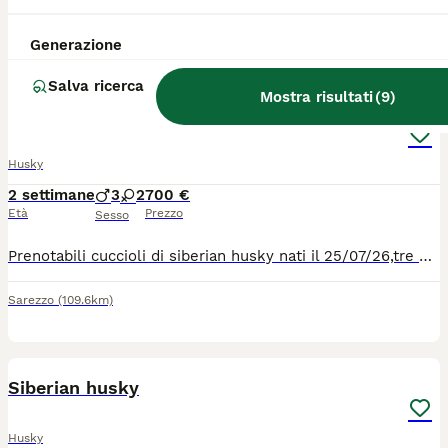
Gragnano Trebbiense
(96.5km)
Generazione
1
Salva ricerca
Mostra risultati
(
9
)
Cuccioli husky
Husky
2 settimane
3
2
700 €
Età
Prezzo
Sesso
Prenotabili cuccioli di siberian husky nati il 25/07/26,tre maschi e due femmine, ceduti con primo vaccino e microchip libretto sanitario
Sarezzo
(109.6km)
10
1
Siberian husky
Husky