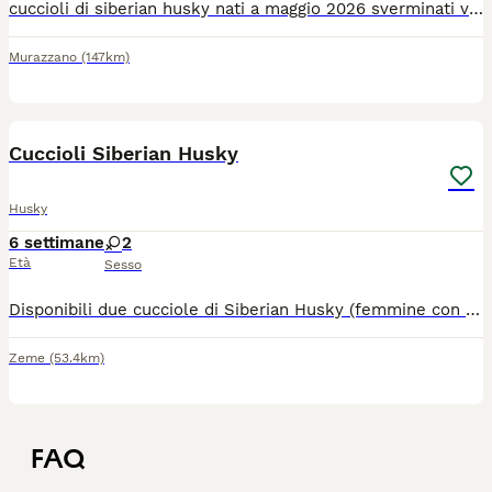
cuccioli di siberian husky nati a maggio 2026 sverminati vaccinati con microchip e pedigree enci, genitori entrambi visibili e di proprietà.Per venirci a trovare e aggiornamenti fotografici scrivi al 3381340450
Murazzano
(147km)
6
Cuccioli Siberian Husky
Husky
6 settimane
2
Età
Sesso
Disponibili due cucciole di Siberian Husky (femmine con pelo light red). Nate il 22/06/2026,potrenno essere portate a casa dal 23/08/2026. Al ritiro le cucciole avranno microchip un vaccino e tre cicli completi di sverminazione. Genitori visibili. Per maggiori informazioni Cell:3807766436
Zeme
(53.4km)
FAQ