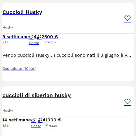
Cuccioli Husky
Husky
9 settimane
4
2
500 €
Età
Prezzo
Sesso
Vendo cuccioli Husky . I cuccioli sono nati il 3 giugno è verranno ceduti a metà agosto . I cuccioli vengono ceduti con due sverminazioni , microchip , libretto , primo vaccino e lo svezzamento .
Ospitaletto
(101km)
8
cuccioli di siberian husky
Husky
14 settimane
1
4
1000 €
Età
Prezzo
Sesso