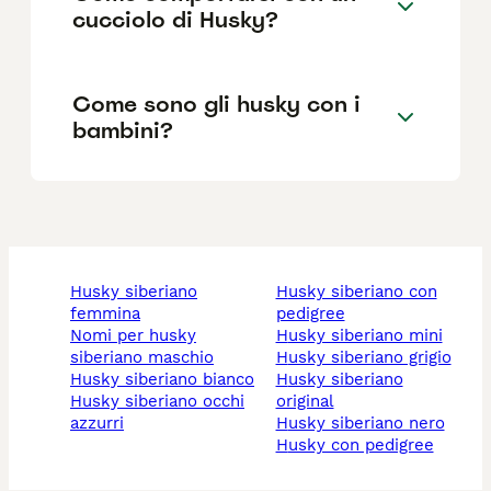
cucciolo di Husky?
Come sono gli husky con i
bambini?
husky siberiano
husky siberiano con
femmina
pedigree
nomi per husky
husky siberiano mini
siberiano maschio
husky siberiano grigio
husky siberiano bianco
husky siberiano
husky siberiano occhi
original
azzurri
husky siberiano nero
husky con pedigree