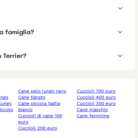
a famiglia?
 Terrier?
cane pelo lungo nero
cuccioli 700 euro
ungo
cane tigrato
cuccioli 400 euro
 lungo
cane piccola taglia
cuccioli 300 euro
piccolo
bianco
cane maschio
cuccioli di cane 100
cane femmina
euro
cuccioli 200 euro