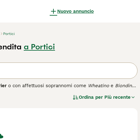
Nuovo annuncio
Portici
endita
a Portici
ier
o con affettuosi soprannomi come
Wheatino
e
Biondino
,
e per la caccia ai roditori, la guardia e la conduzione del
Ordina per
Più recente
ido e setoso, di colore paglierino che schiarisce col tempo,
oso e allegro, spesso definito il \"gentiluomo\" tra i terrier
to a persone attive che possono dedicargli tempo per
ure quotidiane e toelettatura regolare per mantenere il pelo
ergico e fedele, ma non è indicato per chi desidera un