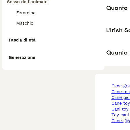
Sesso dell'animale
Quanto 
Femmina
Maschio
L'Irish 
Fascia di età
Quanto 
Generazione
cane gr
cane ma
cane pi
cane to
cani toy
toy cani
cane gi