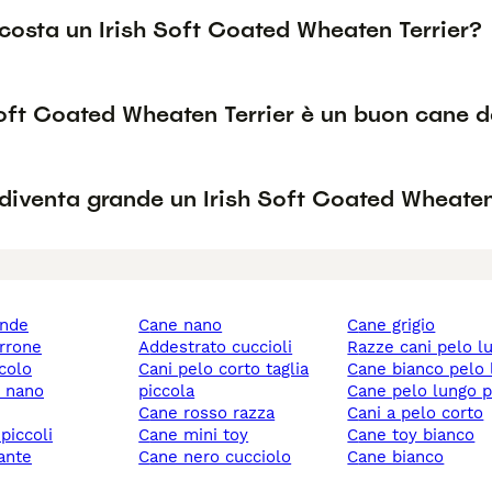
costa un Irish Soft Coated Wheaten Terrier?
Soft Coated Wheaten Terrier è un buon cane d
diventa grande un Irish Soft Coated Wheaten
ande
cane nano
cane grigio
rrone
addestrato cuccioli
razze cani pelo l
ccolo
cani pelo corto taglia
cane bianco pelo
y nano
piccola
cane pelo lungo 
cane rosso razza
cani a pelo corto
 piccoli
cane mini toy
cane toy bianco
gante
cane nero cucciolo
cane bianco