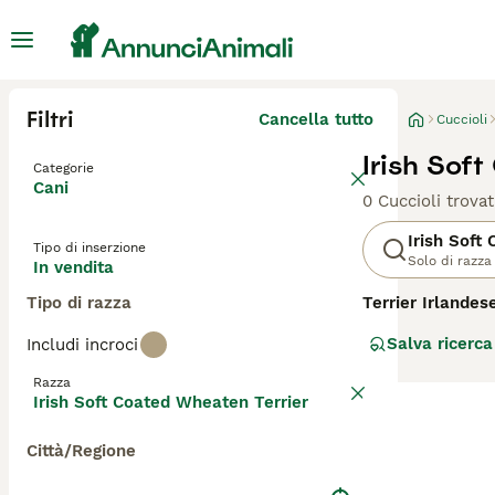
Filtri
Cancella tutto
Cuccioli
Irish Sof
Categorie
Cani
0 Cuccioli trovat
Irish Soft
Tipo di inserzione
Solo di razza
In vendita
Tipo di razza
Terrier Irlande
ha origine in Ir
Salva ricerca
Includi incroci
bestiame. Questo
e per il caratter
Razza
per la sua natur
Irish Soft Coated Wheaten Terrier
esercizio e soci
sano. Il
Terrier 
Città/Regione
cane a bassa ma