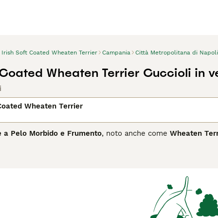
Irish Soft Coated Wheaten Terrier
Campania
Città Metropolitana di Napoli
t Coated Wheaten Terrier Cuccioli in v
i
 Coated Wheaten Terrier
se a Pelo Morbido e Frumento
, noto anche come
Wheaten Terr
landa, dove veniva utilizzato come cane da lavoro multifunzional
 terrier di taglia media si distingue per il suo mantello morb
istico musetto con barba. Il suo temperamento è vivace, affettu
a meno aggressiva. È un cane molto legato alla famiglia, adat
alizzazione. Tuttavia, richiede cure specifiche come spazzolat
Irlandese a Pelo Morbido
è ideale per chi cerca un compagno en
nutenzione o troppo tranquillo.