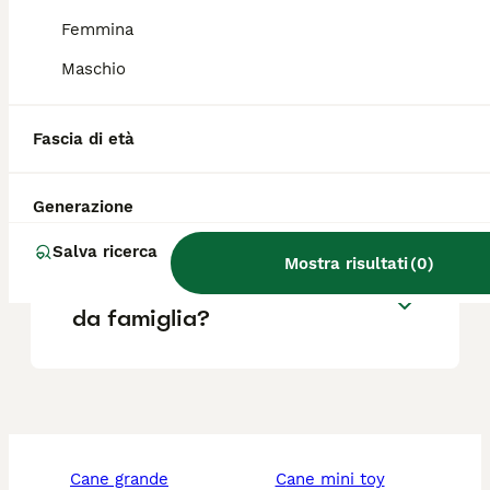
all'aria aperta.
Femmina
Maschio
Quanto costa un Irish
Terrier?
Fascia di età
L'Irish Terrier perde pelo?
Generazione
Salva ricerca
Mostra risultati
(
0
)
L'Irish Terrier è un buon cane
da famiglia?
cane grande
cane mini toy