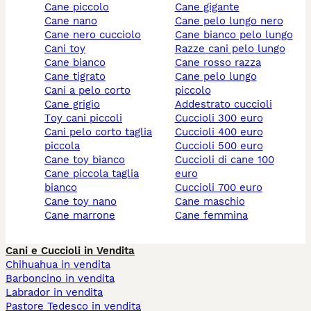
cane piccolo
cane gigante
cane nano
cane pelo lungo nero
cane nero cucciolo
cane bianco pelo lungo
cani toy
razze cani pelo lungo
cane bianco
cane rosso razza
cane tigrato
cane pelo lungo
cani a pelo corto
piccolo
cane grigio
addestrato cuccioli
toy cani piccoli
cuccioli 300 euro
cani pelo corto taglia
cuccioli 400 euro
piccola
cuccioli 500 euro
cane toy bianco
cuccioli di cane 100
cane piccola taglia
euro
bianco
cuccioli 700 euro
cane toy nano
cane maschio
cane marrone
cane femmina
Cani e Cuccioli in Vendita
Chihuahua in vendita
Barboncino in vendita
Labrador in vendita
Pastore Tedesco in vendita