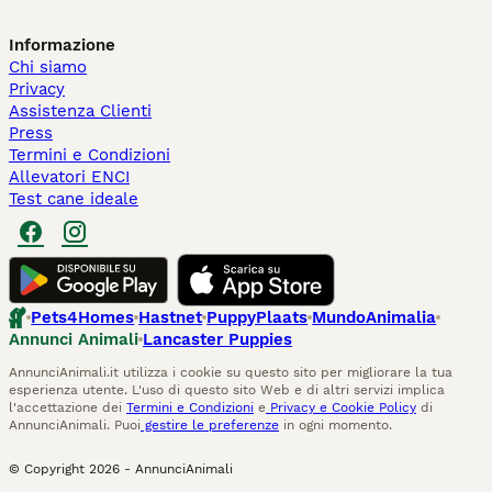
Informazione
Chi siamo
Privacy
Assistenza Clienti
Press
Termini e Condizioni
Allevatori ENCI
Test cane ideale
Pets4Homes
Hastnet
PuppyPlaats
MundoAnimalia
Annunci Animali
Lancaster Puppies
AnnunciAnimali.it utilizza i cookie su questo sito per migliorare la tua
esperienza utente. L'uso di questo sito Web e di altri servizi implica
l'accettazione dei
Termini e Condizioni
e
Privacy e Cookie Policy
di
AnnunciAnimali. Puoi
gestire le preferenze
in ogni momento.
© Copyright
2026
-
AnnunciAnimali