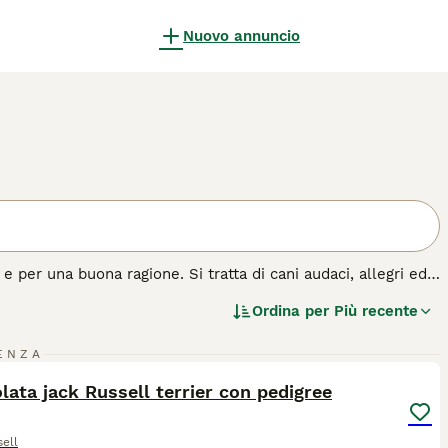
Nuovo annuncio
e per una buona ragione. Si tratta di cani audaci, allegri ed
osì tanta energia, hanno bisogno della giusta quantità di
Ordina per
Più recente
agati.
24
2
azza di cane.
ENZA
ST
lata jack Russell terrier con pedigree
ell