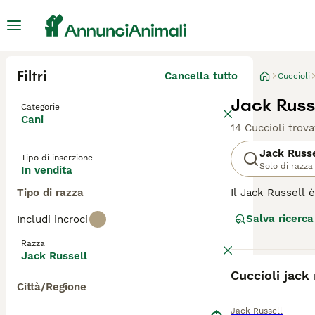
Filtri
Cancella tutto
Cuccioli
Jack Russe
Categorie
Cani
14 Cuccioli trova
Jack Russe
Tipo di inserzione
Solo di razza
In vendita
Tipo di razza
Il Jack Russell è
energici che si 
Salva ricerca
Includi incroci
esercizio fisico
Razza
Leggi la
nostra p
Jack Russell
BOOST
Cuccioli jack 
Città/Regione
Jack Russell