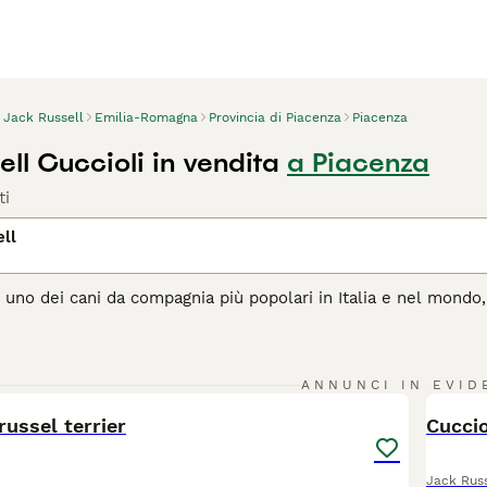
Jack Russell
Emilia-Romagna
Provincia di Piacenza
Piacenza
ll Cuccioli in vendita
a Piacenza
ti
ll
 uno dei cani da compagnia più popolari in Italia e nel mondo, 
sentono a proprio agio con le persone. Tuttavia, poiché hanno c
 e stimolazione mentale per essere cani veramente felici e app
11
agina di consigli sul Jack Russell
per informazioni su questa r
ANNUNCI IN EVID
BOO
russel terrier
Cuccio
Jack Russ