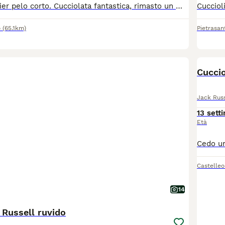
Jack Russel Terrier pelo corto. Cucciolata fantastica, rimasto un maschio e una femmina. Entrambi i genitori di proprietà, cresciuti da noi e anche i cuccioli trattati come se fossero nostri non da "allevamento". Già abituati ad interagire con le persone i bambini e gli altri animali.
o
(65.1km)
Pietrasan
Cuccio
Jack Russ
13 sett
Età
Castelle
14
 Russell ruvido