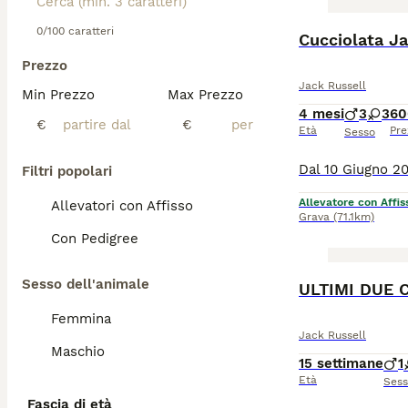
0/100 caratteri
Cucciolata Ja
Prezzo
Jack Russell
Min Prezzo
Max Prezzo
4 mesi
3
3
60
€
€
Età
Pre
Sesso
Filtri popolari
Allevatore con Affis
Allevatori con Affisso
Grava
(71.1km)
Con Pedigree
Sesso dell'animale
ULTIMI DUE 
Femmina
Jack Russell
Maschio
15 settimane
1
Età
Ses
Fascia di età