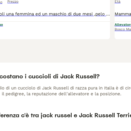
Prezzo
Età
so
Disponibili cuccioli una femmina ed un maschio di due mesi ,pelo ruvido bianco tan Carattere tranquillo cresciuti in famiglia a stretto contatto con noi piccola taglia 5 /6 kg da adulto Ceduti solo a referenziati visibili con i genitori, test genetici e certificazione ufficiale displasia rotula nati in casa ed abituati alla traversa. Cuccioli socializzati,sani,allevati da famiglia di medico veterinario. Pedigree Roi Microchip, due trattamenti sverminanti e due vaccinazioni Vendita Con FATTURA. Tassativamente no commercianti, no spedizioni a sconosciuti, no allevatori
so
Allevator
Bosco Ma
ostano i cuccioli di Jack Russell?
io di un cucciolo di Jack Russell di razza pura in Italia è di c
 il pedigree, la reputazione dell'allevatore e la posizione.
erenza c'è tra jack russel e Jack Russell Terri