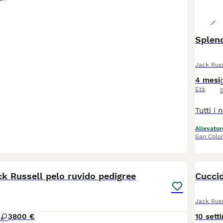
Splend
Jack Russ
4 mesi
Età
Allevator
San Colo
12
ck Russell pelo ruvido pedigree
Cuccio
Jack Russ
3
800 €
10 sett