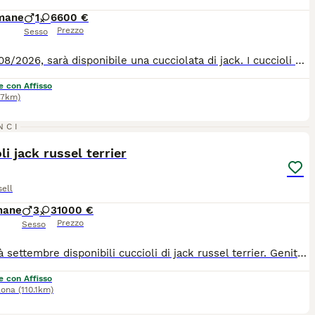
imane
1
6
600 €
Prezzo
Sesso
Dal 05/08/2026, sarà disponibile una cucciolata di jack. I cuccioli saranno consegnati, con Loi, libretto sanitario, due vaccini . Hanno effettuato trattamenti per i vermi, antiparassitario , e prevenzione filaria,tutto riportato sul loro libretto sanitario. Genitori visibili. Per qualsiasi informazione, ci potete scrivere sul sito come primo contatto, per il resto delle informazioni contattatemi al numero di telefono comunicatovi, diversamente non rispondiamo, non sono oggetti , ma creature viventi . È un nostro dovere sapere con chi abbiamo a che fare, e un vostro diritto sapere con chi avete a che fare, anche se il sito vi fa tutte le informazioni veritiere e importanti. Vi aspettiamo , per una visita alla cucciolata, senza impegno.
e con Affisso
.7km)
3
NCI
li jack russel terrier
ell
mane
3
3
1000 €
Prezzo
Sesso
Da metà settembre disponibili cuccioli di jack russel terrier. Genitori visibili in allevamento si cedono con pedigree, libretto sanitario, vaccinazioni e sverminazioni
e con Affisso
lona
(110.1km)
3