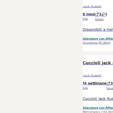
Jack Russell
6 mesi
3
1
Età
Sesso
Allevatore con Affis
Grondona
(67.3km)
Cuccioli jack
Jack Russell
14 settimane
3
Età
Ses
Allevatore con Affis
Mercenasco
(143.4k