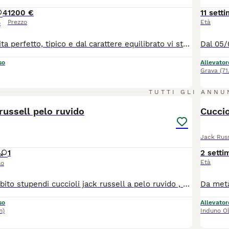
4
1200 €
11 sett
Prezzo
Età
o
Il compagno di vita perfetto, tipico e dal carattere equilibrato vi sta aspettando! Il nostro Allevamento Professionale con Affisso Riconosciuto ENCI / FCI annuncia la disponibilità di una meravigliosa cucciolata di Jack Russell Terrier a pelo liscio. I piccoli sono nati e cresciuti in un ambiente domestico, circondati da costanti stimoli per garantire una corretta socializzazione e un temperamento sereno, sicuro e fiducioso. Disponibili per la prenotazione: 4 splendide femminucce 🎀 1 dolcissimo maschietto 💙 Come allevamento professionale, la tutela della salute, la selezione morfologica e la trasparenza sono i nostri pilastri fondamentali. Ogni cucciolo verrà ceduto esclusivamente dopo i 60 giorni di vita, munito di: Pedigree ROI con prestigioso Affisso ENCI/FCI (certificato ufficiale di genealogia e purezza) Microchip inserito e registrazione all'anagrafe canina nazionale Libretto sanitario con ciclo di vaccinazioni avviato Sverminazioni complete ed eseguite secondo protocollo Certificato medico di buona salute redatto dal nostro veterinario di fiducia I genitori dei cuccioli, selezionati per aderenza allo standard di razza, sono di nostra proprietà e visibili in allevamento insieme ai piccoli. Il Jack Russell Terrier è un cane straordinario: intelligente, leale, compatto e pieno di gioia di vivere, perfetto sia per la vita in famiglia che per i proprietari più dinamici.
so
Allevator
Grava
(71
6
TUTTI GLI ANNU
 russell pelo ruvido
Cuccio
Jack Russ
1
2 setti
Età
so
Disponibili da subito stupendi cuccioli jack russell a pelo ruvido , carattere meraviglioso , genealogia espositiva , in pedigree campioni mondiali bellezza . I cuccioli stanno già intraprendendo percorso di socializzazione, avvicinamento alla toelettatura ( il loro pelo va strippato poiché praticamente non lo perdono naturalmente a differenza dei peli lisci ) Si darà preferenza a famiglie che garantiranno il loro benessere , la femmina non viene ceduta ad allevatori .
so
Allevator
m)
Induno O
20