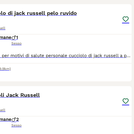
lo di jack russell pelo ruvido
ell
imane
1
Sesso
Vendesi per motivi di salute personale cucciolo di jack russell a pelo ruvido con ottimi requisiti di razza prezzo trattabile
9.9km)
6
li Jack Russell
ell
imane
2
Sesso