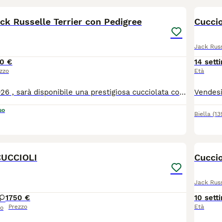
ck Russelle Terrier con Pedigree
Cuccio
Jack Russ
0 €
14 sett
zzo
Età
Dal 10 Giugno 2026 , sarà disponibile una prestigiosa cucciolata con Pedigree. I cuccioli saranno consegnati, con 2 vaccinazioni, libretto sanitario, microchip controllo veterinario, trattamento antiparassitario, saranno sverminati e prevenzione filaria. Per qualsiasi altra informazione contattateci, non esitate a prenotare un appuntamento per vedere la cucciolata e i genitori, cosa che vi consiglio, senza impegno.
so
Biella
(13
8
CUCCIOLI
Cuccio
Jack Russ
1
750 €
10 sett
Prezzo
Età
so