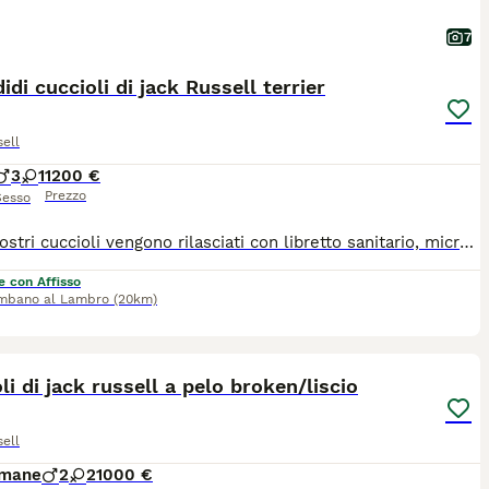
7
idi cuccioli di jack Russell terrier
ell
3
1
1200 €
Prezzo
Sesso
Tutti i nostri cuccioli vengono rilasciati con libretto sanitario, microchip vaccinazioni sverginati certificato Veterinario di buona salute, passaggio Asl e pedigree ROI. Ci sono due cuccioli a pelo raso e due a pelo broken.
e con Affisso
mbano al Lambro
(20km)
15
li di jack russell a pelo broken/liscio
ell
imane
2
2
1000 €