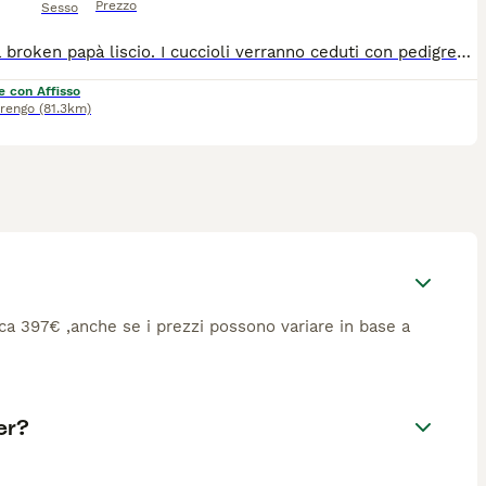
Prezzo
Sesso
Mamma broken papà liscio. I cuccioli verranno ceduti con pedigree, chip, sverminati e vaccinati. Alleviamo jack russell dal 2020, il nostro obiettivo è di affidare un futuro compagno di vita perfetto per stare con il proprio padrone in casa e poi divertirsi insieme all'area aperta.
e con Affisso
rengo
(81.3km)
irca 397€ ,anche se i prezzi possono variare in base a
er?