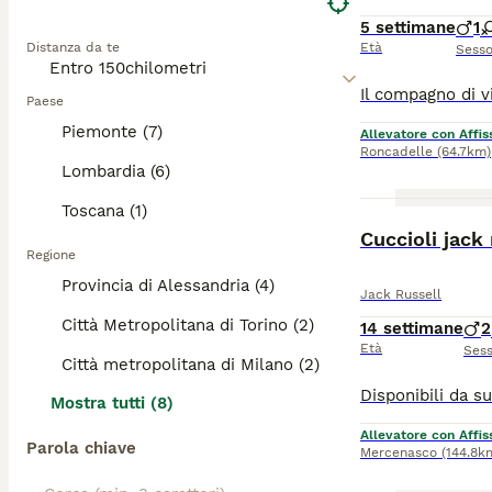
5 settimane
1
Distanza da te
Età
Sess
Paese
Piemonte (7)
Allevatore con Affis
Roncadelle
(64.7km)
Lombardia (6)
Toscana (1)
Cuccioli jack
Regione
Provincia di Alessandria (4)
Jack Russell
Città Metropolitana di Torino (2)
14 settimane
2
Età
Ses
Città metropolitana di Milano (2)
Mostra tutti (8)
Allevatore con Affis
Parola chiave
Mercenasco
(144.8k