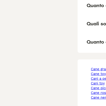
Quanto 
Quali so
Quanto 
cane gr
cane to
cani a p
cani toy
cane pi
cane ro
cane ne