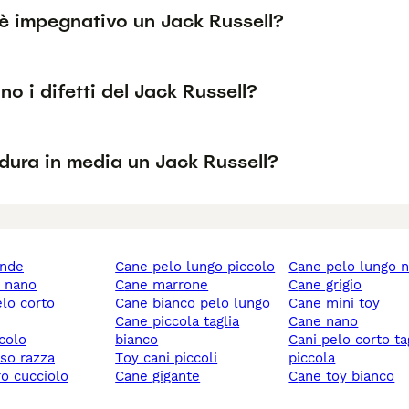
è impegnativo un Jack Russell?
no i difetti del Jack Russell?
dura in media un Jack Russell?
ande
cane pelo lungo piccolo
cane pelo lungo 
y nano
cane marrone
cane grigio
elo corto
cane bianco pelo lungo
cane mini toy
cane piccola taglia
cane nano
ccolo
bianco
cani pelo corto taglia
sso razza
toy cani piccoli
piccola
ro cucciolo
cane gigante
cane toy bianco