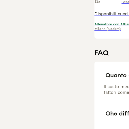
Età
Ses
Allevatore con Affis
Milano
(59.7km)
FAQ
Quanto c
Il costo med
fattori come
Che diff