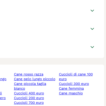
cane rosso razza
cuccioli di cane 100
ungo
cane pelo lungo piccolo
euro
cane piccola taglia
cuccioli 300 euro
bianco
cane femmina
li
cuccioli 400 euro
cane maschio
nero
cuccioli 200 euro
cuccioli 700 euro