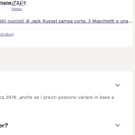
imane
3
1
Sesso
Disponibili cuccioli di Jack Russel zampa corta. 3 Maschietti e una Femminuccia. Nati il 27/04/2026. Sono cuccioli equilibrati, dolci e vivaci, ideali per famiglie consapevoli, che desiderano accogliere un cane come membro della famiglia. Disponibili dal terzo mese con ciclo vaccini e sverminazione. Genitori visibili.
101.6km)
irca 397€ ,anche se i prezzi possono variare in base a
er?