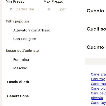
Min Prezzo
Max Prezzo
€
€
Quanto 
Filtri popolari
Quali so
Allevatori con Affisso
Con Pedigree
Quanto 
Sesso dell'animale
Femmina
Maschio
cane gr
cani toy
Fascia di età
cane ma
cane pi
cani pelo corto taglia
Generazione
piccola
cane to