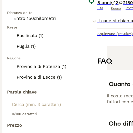
5 anni
2
2
150
Età
Pre
Sesso
Distanza da te
Paese
Squinzano
(122.5km)
Basilicata (1)
Puglia (1)
Regione
FAQ
Provincia di Potenza (1)
Provincia di Lecce (1)
Quanto c
Parola chiave
Il costo med
fattori come
0/100 caratteri
Che diff
Prezzo