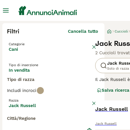
Filtri
Cancella tutto
Cuccioli
Jack Russe
Categorie
Cani
2 Cuccioli trovat
Jack Russe
Tipo di inserzione
Solo di razza
In vendita
Tipo di razza
Il Jack Russell è
energici che si 
Salva ricerca
Includi incroci
esercizio fisico
Razza
Leggi la
nostra p
Jack Russell
Jack Russell
Città/Regione
Jack Russell