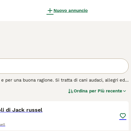
Nuovo annuncio
e per una buona ragione. Si tratta di cani audaci, allegri ed
osì tanta energia, hanno bisogno della giusta quantità di
Ordina per
Più recente
agati.
3
azza di cane.
li di Jack russel
ell