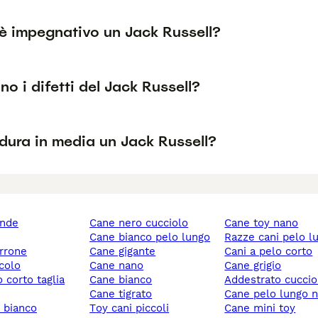
è impegnativo un Jack Russell?
no i difetti del Jack Russell?
dura in media un Jack Russell?
ande
cane nero cucciolo
cane toy nano
cane bianco pelo lungo
razze cani pelo l
rrone
cane gigante
cani a pelo corto
ccolo
cane nano
cane grigio
cane bianco
addestrato cuccio
cane tigrato
cane pelo lungo 
y bianco
toy cani piccoli
cane mini toy