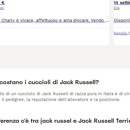
 €
14 sett
zzo
Età
il cane si chiama Charly è vivace, affettuoso e ama giocare. Vendo perché non posso più tenerlo mio malgrado.
Rapolla
(
ostano i cuccioli di Jack Russell?
io di un cucciolo di Jack Russell di razza pura in Italia è di c
 il pedigree, la reputazione dell'allevatore e la posizione.
erenza c'è tra jack russel e Jack Russell Terri