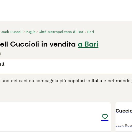
Jack Russell
Puglia
Città Metropolitana di Bari
Bari
ll Cuccioli in vendita
a Bari
i
ll
 uno dei cani da compagnia più popolari in Italia e nel mondo, 
sentono a proprio agio con le persone. Tuttavia, poiché hanno c
 e stimolazione mentale per essere cani veramente felici e app
1
agina di consigli sul Jack Russell
per informazioni su questa r
Cuccio
Jack Russ