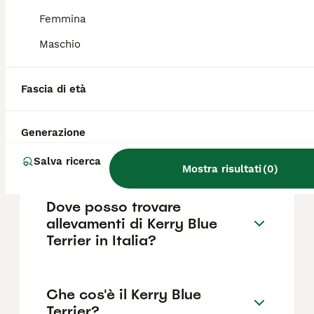
scegliere un allevatore che effettui i test
sanitari appropriati prima della riproduzione.
Femmina
Maschio
Quanto costa un Kerry Blue
Terrier?
Fascia di età
Generazione
Qual è il temperamento del
Kerry Blue Terrier?
Salva ricerca
Mostra risultati
(
0
)
Dove posso trovare
allevamenti di Kerry Blue
Terrier in Italia?
Che cos'è il Kerry Blue
Terrier?