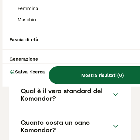
Femmina
Qual è il carattere del cane
Maschio
Komondor?
Fascia di età
Dove si trovano gli
allevamenti di Komondor in
Generazione
Italia?
Salva ricerca
Mostra risultati
(
0
)
Qual è il vero standard del
Komondor?
Quanto costa un cane
Komondor?