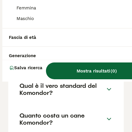
Femmina
Qual è il carattere del cane
Maschio
Komondor?
Fascia di età
Dove si trovano gli
allevamenti di Komondor in
Generazione
Italia?
Salva ricerca
Mostra risultati
(
0
)
Qual è il vero standard del
Komondor?
Quanto costa un cane
Komondor?