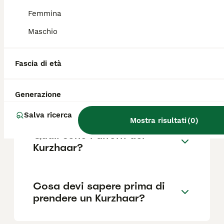
Femmina
Maschio
Quanto dura la vita di un
Kurzhaar?
Fascia di età
Qual è il carattere del
Generazione
Kurzhaar?
Salva ricerca
Mostra risultati
(
0
)
Quali sono i difetti del
Kurzhaar?
Cosa devi sapere prima di
prendere un Kurzhaar?