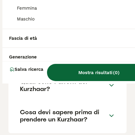
Femmina
Maschio
Quanto dura la vita di un
Kurzhaar?
Fascia di età
Qual è il carattere del
Generazione
Kurzhaar?
Salva ricerca
Mostra risultati
(
0
)
Quali sono i difetti del
Kurzhaar?
Cosa devi sapere prima di
prendere un Kurzhaar?