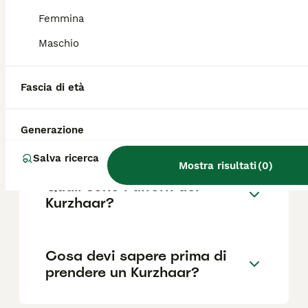
Femmina
Maschio
Quanto dura la vita di un
Kurzhaar?
Fascia di età
Qual è il carattere del
Generazione
Kurzhaar?
Salva ricerca
Mostra risultati
(
0
)
Quali sono i difetti del
Kurzhaar?
Cosa devi sapere prima di
prendere un Kurzhaar?