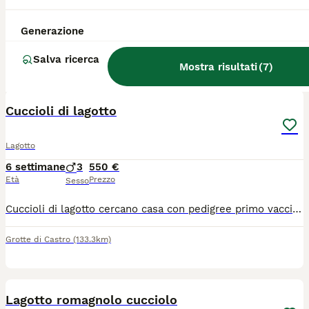
Regun ZUMBO, maschio, nato il 14/06/2023, con pedigree, vaccinazioni ecc. da genitori esenti da displasia dell'anca e delle malattie ereditarie della razza, raccomandato come cane da compagnia, cane da famiglia. https://regunlagotto.net/?page_id=5118
Generazione
Allevatore con Affisso
Massa lombarda
(87.2km)
Salva ricerca
Mostra risultati
(
7
)
9
Cuccioli di lagotto
Lagotto
6 settimane
3
550 €
Età
Prezzo
Sesso
Cuccioli di lagotto cercano casa con pedigree primo vaccino cip libretto sanitario. Per qualsiasi informazione contattatemi. Grazie
Grotte di Castro
(133.3km)
3
Lagotto romagnolo cucciolo