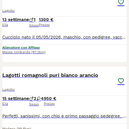
Lagotto
13 settimane
1
1300 €
Età
Prezzo
Sesso
Cucciolo nato il 05/05/2026, maschio, con pedigree, vaccinazioni ecc. da genitori esenti da displasia dell'anca e delle malattie ereditarie della razza.
Allevatore con Affisso
Massa lombarda
(87.2km)
4
2
Lagotti romagnoli puri bianco arancio
Lagotto
15 settimane
2
4
950 €
Età
Prezzo
Sesso
Perfetti, sanissimi, con chip e primo passaggio pedegree. Genitori campioni di Bellezza e di lavoro.
Modena
(99.8km)