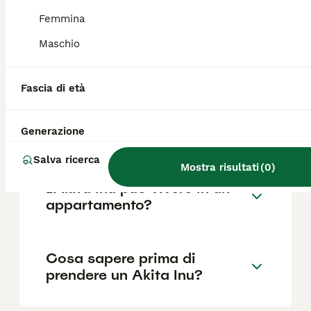
Femmina
Maschio
Quali sono i difetti di un
Akita Inu?
Fascia di età
L'Akita ha un carattere
Generazione
difficile?
Salva ricerca
Mostra risultati
(
0
)
L'Akita Inu può vivere in un
appartamento?
Cosa sapere prima di
prendere un Akita Inu?