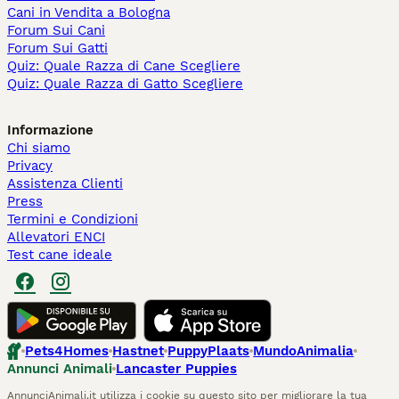
Cani in Vendita a Bologna
Forum Sui Cani
Forum Sui Gatti
Quiz: Quale Razza di Cane Scegliere
Quiz: Quale Razza di Gatto Scegliere
Informazione
Chi siamo
Privacy
Assistenza Clienti
Press
Termini e Condizioni
Allevatori ENCI
Test cane ideale
Pets4Homes
Hastnet
PuppyPlaats
MundoAnimalia
Annunci Animali
Lancaster Puppies
AnnunciAnimali.it utilizza i cookie su questo sito per migliorare la tua