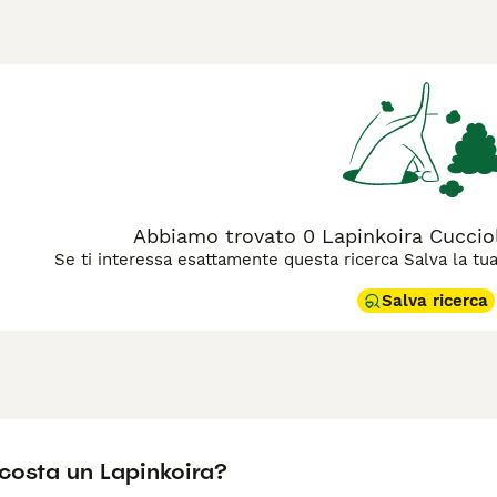
el lavoro, ma anche in casa. Si tratta di un cane di tipo spitz
 per essere incredibilmente coraggiosi e leali e sono molto se
agina di consigli sul Lapinkoira
per informazioni su questa raz
Abbiamo trovato 0 Lapinkoira Cuccioli
Se ti interessa esattamente questa ricerca Salva la tua r
Salva ricerca
costa un Lapinkoira?