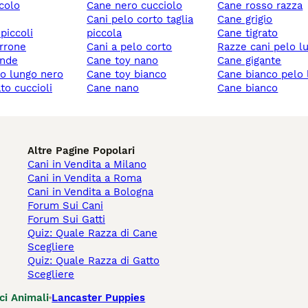
ccolo
cane nero cucciolo
cane rosso razza
cani pelo corto taglia
cane grigio
 piccoli
piccola
cane tigrato
rrone
cani a pelo corto
razze cani pelo l
ande
cane toy nano
cane gigante
lo lungo nero
cane toy bianco
cane bianco pelo
ato cuccioli
cane nano
cane bianco
Altre Pagine Popolari
Cani in Vendita a Milano
Cani in Vendita a Roma
Cani in Vendita a Bologna
Forum Sui Cani
Forum Sui Gatti
Quiz: Quale Razza di Cane
Scegliere
Quiz: Quale Razza di Gatto
Scegliere
ci Animali
Lancaster Puppies