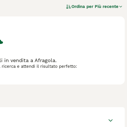
, tradizionalmente utilizzato per radunare le mandrie di
Ordina per
Più recente
ri sul lavoro.
za di cane.
 in vendita a Afragola.
icerca e attendi il risultato perfetto: