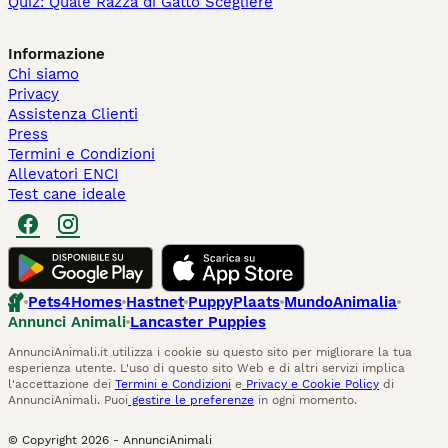
Quiz: Quale Razza di Gatto Scegliere
Informazione
Chi siamo
Privacy
Assistenza Clienti
Press
Termini e Condizioni
Allevatori ENCI
Test cane ideale
Pets4Homes
Hastnet
PuppyPlaats
MundoAnimalia
Annunci Animali
Lancaster Puppies
AnnunciAnimali.it utilizza i cookie su questo sito per migliorare la tua
esperienza utente. L'uso di questo sito Web e di altri servizi implica
l'accettazione dei
Termini e Condizioni
e
Privacy e Cookie Policy
di
AnnunciAnimali. Puoi
gestire le preferenze
in ogni momento.
© Copyright
2026
-
AnnunciAnimali