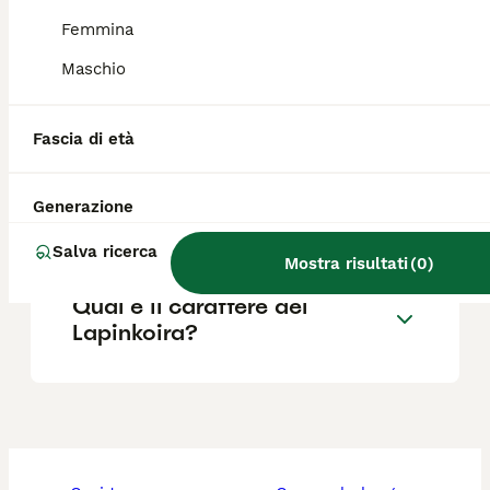
Lapinkoira perde pelo?
Femmina
Maschio
Il Lapinkoira abbaia molto?
Fascia di età
Dove posso trovare cuccioli
Generazione
di Lapinkoira in vendita?
Salva ricerca
Mostra risultati
(
0
)
Qual è il carattere del
Lapinkoira?