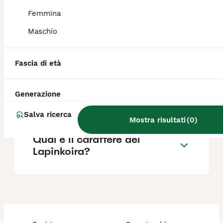
Lapinkoira perde pelo?
Femmina
Maschio
Il Lapinkoira abbaia molto?
Fascia di età
Dove posso trovare cuccioli
Generazione
di Lapinkoira in vendita?
Salva ricerca
Mostra risultati
(
0
)
Qual è il carattere del
Lapinkoira?