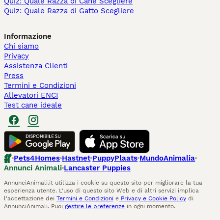
Quiz: Quale Razza di Cane Scegliere
Quiz: Quale Razza di Gatto Scegliere
Informazione
Chi siamo
Privacy
Assistenza Clienti
Press
Termini e Condizioni
Allevatori ENCI
Test cane ideale
Pets4Homes
Hastnet
PuppyPlaats
MundoAnimalia
Annunci Animali
Lancaster Puppies
AnnunciAnimali.it utilizza i cookie su questo sito per migliorare la tua
esperienza utente. L'uso di questo sito Web e di altri servizi implica
l'accettazione dei
Termini e Condizioni
e
Privacy e Cookie Policy
di
AnnunciAnimali. Puoi
gestire le preferenze
in ogni momento.