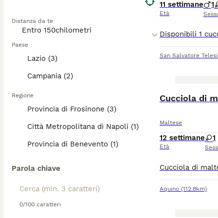
11 settimane
1
Età
Sess
Distanza da te
Paese
San Salvatore Teles
Lazio (3)
Campania (2)
Regione
Cucciola di m
Provincia di Frosinone (3)
Maltese
Città Metropolitana di Napoli (1)
12 settimane
1
Provincia di Benevento (1)
Età
Ses
Parola chiave
Aquino
(112.8km)
0/100 caratteri