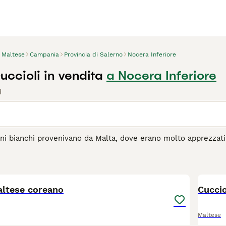
Maltese
Campania
Provincia di Salerno
Nocera Inferiore
ccioli in vendita
a Nocera Inferiore
i
ani bianchi provenivano da Malta, dove erano molto apprezzati 
l corso degli anni, hanno fatto breccia nei cuori e nelle case
e, estremamente leale e affettuoso. Nonostante la sua piccol
5
 con lui la propria casa.
altese coreano
agina di consigli sul Maltese
per informazioni su questa razza
Cuccio
Maltese