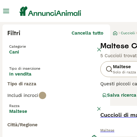
Filtri
Cancella tutto
Cuccioli
Maltese Cu
Categorie
Cani
5 Cuccioli trovat
Maltese
Tipo di inserzione
Solo di razza
In vendita
Tipo di razza
Questi piccoli c
indipendente. Ne
Salva ricerca
Includi incroci
cane affascinant
gioia condividere
Razza
Maltese
Leggi la
Cuccioli di m
nostra p
Città/Regione
Maltese