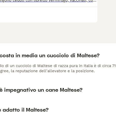
Nati in casa e vengono ceduti con libretto vermifugo, vaccinati, con microchip e pedigree Enci. Al momento pesano circa 850 grammi.
costa in media un cucciolo di Maltese?
io di un cucciolo di Maltese di razza pura in Italia è di circa 7
gree, la reputazione dell'allevatore e la posizione.
è impegnativo un cane Maltese?
è adatto il Maltese?