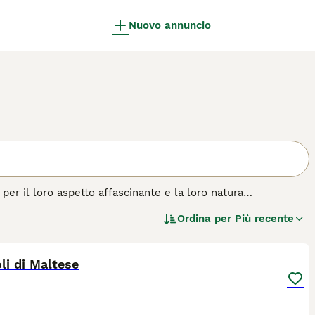
Nuovo annuncio
per il loro aspetto affascinante e la loro natura
 di molte persone, e per una buona ragione. Il maltese è un
Ordina per
Più recente
a statura, ha una personalità prorompente ed è una vera
11
 di cane.
li di Maltese