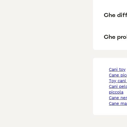
Che diff
Che pro
cani toy
cane pi
toy cani
cani pelo corto taglia
piccola
cane ne
cane ma