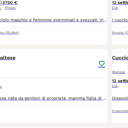
3
750 €
12 sett
Prezzo
Età
o
Disponibili 1 cucciolo maschio e femmine sverminati e svezzati. Vivaci e giocherelloni. Li ho sottoposti a vista dal veterinario.
ino
(55.4km)
Aquino
(1
5
altese
Cuccio
Maltese
12 sett
Età
so
Cucciola di maltese nata da genitori di proprietà, mamma figlia di coreano 2,2 kg, papà europeo con pedigree ENCI 2 kg. La cucciola è già abituata alla traversina e convive con altri cani, presunto peso da adulta max 2.5 kg.
Frosinone