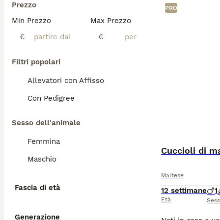
Prezzo
PRO
Min Prezzo
Max Prezzo
€
€
Filtri popolari
Allevatori con Affisso
Con Pedigree
Sesso dell'animale
Femmina
Cuccioli di m
Maschio
Maltese
Fascia di età
12 settimane
1
Età
Ses
Generazione