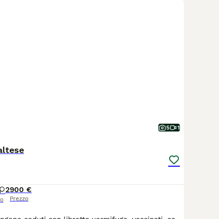
5
1
altese
2
900 €
Prezzo
so