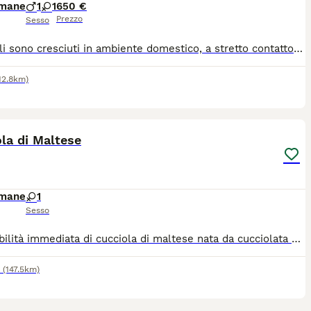
imane
1
1
650 €
Prezzo
Sesso
I cuccioli sono cresciuti in ambiente domestico, a stretto contatto con le persone, abituati alla vita in famiglia e seguiti con la massima cura e attenzione. Saranno ceduti con libretto sanitario, sverminazione effettuata e prima vaccinazione. Se presi dopo il 27 luglio sarà effettuato anche il secondo vaccino da noi. Razza nota per il carattere dolce, affettuoso e adatta anche alla vita in appartamento. Per ulteriori informazioni, foto o per conoscere i cuccioli, non esitate a contattarmi. Sarò lieta di fornire tutti i dettagli e di rispondere a qualsiasi domanda.
12.8km)
5
2
la di Maltese
imane
1
Sesso
Disponibilità immediata di cucciola di maltese nata da cucciolata casalinga, genitori di proprietà visibili in loco, papà 2 kg con pedigree ENCI, mamma 2.2 kg figlia di coreano. La cucciola ha già eseguito cicli di sverminazioni e primo vaccino, verrà consegnata con libretto sanitario. Prezzo speciale per ritiro immediato 🐾🩷 Per maggiori info chiamare il n. 3203065403
(147.5km)