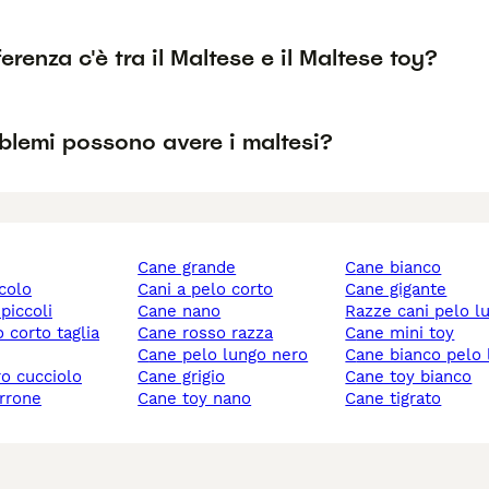
erenza c'è tra il Maltese e il Maltese toy?
blemi possono avere i maltesi?
cane grande
cane bianco
ccolo
cani a pelo corto
cane gigante
 piccoli
cane nano
razze cani pelo l
cane rosso razza
cane mini toy
cane pelo lungo nero
cane bianco pelo
ro cucciolo
cane grigio
cane toy bianco
rrone
cane toy nano
cane tigrato