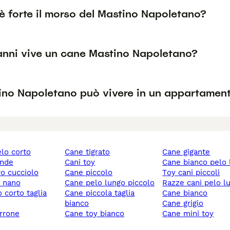
è forte il morso del Mastino Napoletano?
anni vive un cane Mastino Napoletano?
ino Napoletano può vivere in un appartamen
elo corto
cane tigrato
cane gigante
ande
cani toy
cane bianco pelo
ro cucciolo
cane piccolo
toy cani piccoli
y nano
cane pelo lungo piccolo
razze cani pelo l
cane piccola taglia
cane bianco
bianco
cane grigio
rrone
cane toy bianco
cane mini toy