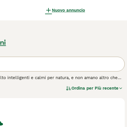
Nuovo annuncio
ni
olto intelligenti e calmi per natura, e non amano altro che
ntorno. Formano legami estremamente forti con i loro
Ordina per
Più recente
ono più adatti alle famiglie in cui almeno un membro è
 causa delle loro dimensioni, hanno bisogno di molto spazio,
 di cane.