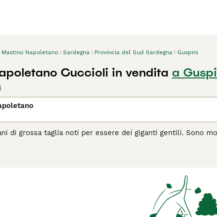
Mastino Napoletano
Sardegna
Provincia del Sud Sardegna
Guspini
apoletano Cuccioli in vendita
a Guspi
i
apoletano
ani di grossa taglia noti per essere dei giganti gentili. Sono m
mbiente domestico e partecipare a tutto ciò che gli accade i
che significa che vivono molto bene il contatto con l'uomo e s
n loro. Sono anche spesso indicati come mastini inglesi e, a
he all'esterno, per correre liberi.
agina di consigli sul Mastino
per informazioni su questa razza