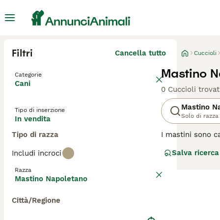
Filtri
Cancella tutto
Cuccioli
Mastino N
Categorie
Cani
0 Cuccioli trovat
Mastino N
Tipo di inserzione
Solo di razza
In vendita
Tipo di razza
I mastini sono c
stare nel loro a
Salva ricerca
Includi incroci
proprietari, il 
sempre a casa co
Razza
sia all'interno c
Mastino Napoletano
Leggi la
nostra p
Città/Regione