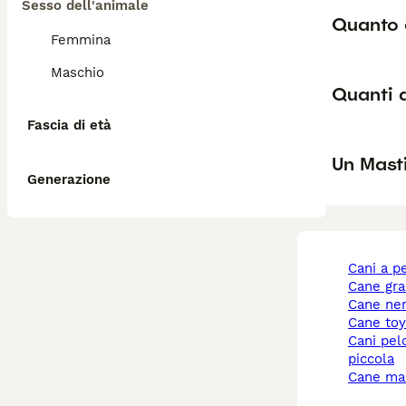
Sesso dell'animale
Quanto 
Femmina
Maschio
Quanti 
Fascia di età
Un Mast
Generazione
cani a p
cane gr
cane ne
cane to
cani pelo corto taglia
piccola
cane ma