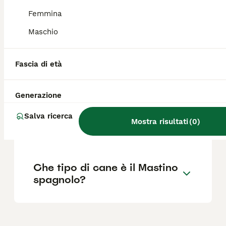
Femmina
Che carattere ha il mastino?
Maschio
Quanto è grande un Mastino
Fascia di età
Spagnolo?
Generazione
Mastino spagnolo quanto
Salva ricerca
Mostra risultati
(
0
)
vive?
Che tipo di cane è il Mastino
spagnolo?