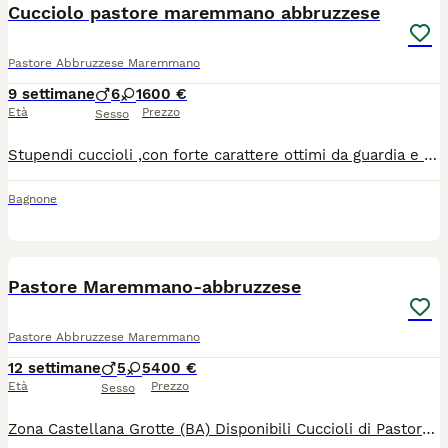
Cucciolo pastore maremmano abbruzzese
Pastore Abbruzzese Maremmano
9 settimane
6
1
600 €
Età
Prezzo
Sesso
Stupendi cuccioli ,con forte carattere ottimi da guardia e da pastorizia i genitori dei cuccioli provengono da allevamenti in Abruzzo cani da lavoro e da esposizioni nel pedigree ci sono vari campioni ,verranno consegnati con tre sverni azioni microchip pedigree e iscrizione usl
Bagnone
2
Pastore Maremmano-abbruzzese
Pastore Abbruzzese Maremmano
12 settimane
5
5
400 €
Età
Prezzo
Sesso
Zona Castellana Grotte (BA) Disponibili Cuccioli di Pastore Maremmano-abbruzzese in Purezza, con Microchip e Vaccino. Genitori visibili. A disposizione per qualsiasi chiarimento. Cell. 3803537430