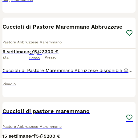
3
1
Cuccioli di Pastore Maremmano Abbruzzese
Pastore Abbruzzese Maremmano
6 settimane
5
3
300 €
Età
Prezzo
Sesso
Cuccioli di Pastore Maremmano Abruzzese disponibili 🐶🤍 nati il 28 giugno. Sono cuccioli sani, cresciuti con la mamma in un ambiente tranquillo, per chi cerca un cane fedele, equilibrato e protettivo. ✔️ Razza: Pastore Maremmano Abruzzese ✔️ Nati il: 28 giugno ✔️ Cuccioli disponibili: 8 (5 maschi e 3 femmine) ✔️ Colore: bianco ✔️ Saranno ceduti dopo lo svezzamento, con vaccino e sverminati entro fine agosto/inizio settembre ✔️ Luogo : Cuneo ✔️Prezzo : 300€ Per informazioni, foto aggiuntive o per prenotare un cucciolo, contattatemi in privato al numero 338 887 5328
Vinadio
37
5
Cuccioli di pastore maremmano
Pastore Abbruzzese Maremmano
15 settimane
5
5
200 €