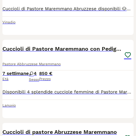
Cuccioli di Pastore Maremmano Abruzzese disponibili 🐶🤍 nati il 28 giugno. Sono cuccioli sani, cresciuti con la mamma in un ambiente tranquillo, per chi cerca un cane fedele, equilibrato e protettivo. ✔️ Razza: Pastore Maremmano Abruzzese ✔️ Nati il: 28 giugno ✔️ Cuccioli disponibili: 6 (4 maschi e 2 femmine) ✔️ Colore: bianco ✔️ Saranno ceduti dopo lo svezzamento, con vaccino e sverminati entro fine agosto/inizio settembre ✔️ Luogo : Cuneo ✔️Prezzo : 300€ Per informazioni, foto aggiuntive o per prenotare un cucciolo, contattatemi in privato al numero 338 887 5328
Vinadio
15
Cuccioli di Pastore Maremmano con Pedigree
Pastore Abbruzzese Maremmano
7 settimane
4
850 €
Età
Prezzo
Sesso
Disponibili 4 splendide cucciole femmine di Pastore Maremmano-Abruzzese, nate il 18/06/2026. Le cucciole provengono da una cucciolata poco numerosa, condizione che ha permesso loro di essere seguite con particolare attenzione, ben curate e accudite dalla madre fin dai primi giorni di vita. Madre e padre sono entrambi visibili. I genitori hanno temperamento equilibrato e socievole, sono particolarmente adatti alla protezione del territorio e provengono da linee genealogiche selezionate, derivanti da allevamenti certificati abruzzesi. Sono inoltre controllati sanitariamente ed esenti da malattie congenite e displasia dell’anca. Le cucciole saranno cedute non prima dei 60 giorni di età, quindi indicativamente a partire dai primi di settembre 2026, complete di: - microchip - sverminazione - prima vaccinazione - libretto sanitario - documentazione completa - registrazione ENCI per il pedigree, intestata direttamente al nuovo proprietario, previa prenotazione anticipata del cucciolo Per maggiori informazioni, foto e video, contattare in privato. Madre e padre visibili. Si valutano solo contesti seri e idonei alla razza.
Lanuvio
28
Cuccioli di pastore Abruzzese Maremmano