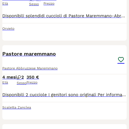
Età
Prezzo
Sesso
Disponibili splendidi cuccioli di Pastore Maremmano-Abruzzese, nati e cresciuti in ambiente familiare e rurale. La cucciolata è composta da 10 cuccioli, di cui 5 maschi e 5 femmine. I piccoli vengono allevati con attenzione, cura e corretta socializzazione da proprietari che convivono e lavorano con maremmani da oltre 20 anni, conoscendo a fondo il carattere, le esigenze e le qualità di questa straordinaria razza da guardiania. 🐑🏔️ Al momento dell’adozione ogni cucciolo verrà consegnato con: - Microchip inserito - Svezzamento completato - Abituazione alla presenza umana e ad altri animali. - Crescita seguita con alimentazione adeguata e controlli di base. Contributo di adozione richiesto 200€, con possibilità di accordo onesto trattabile in base alla serietà e al contesto di adozione. Una cifra scelta per garantire un’adozione seria e responsabile, ma anche per coprire parte delle spese sostenute per: - Alimentazione di qualità della madre e dei cuccioli - Cure e controlli veterinari - Microchip - Mantenimento e gestione quotidiana della cucciolata Cerchiamo famiglie, aziende agricole o persone realmente interessate a dare ai cuccioli spazio, attenzioni e una buona vita, nel rispetto della natura e del carattere del maremmano: un cane leale, intelligente e naturalmente portato alla protezione del territorio e degli animali. 🤍 Per informazioni ulteriori e richieste contattare il numero: - 388 893 9830
Orvieto
5
Pastore maremmano
Pastore Abbruzzese Maremmano
4 mesi
2
350 €
Età
Prezzo
Sesso
Disponibili 2 cucciole I genitori sono originali Per informazioni contattatemi ma no perditempo grazie
Scaletta Zanclea
2
1