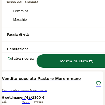
Sesso dell'animale
2
1
Femmina
Vendo causa trasloco
Maschio
Pastore Abbruzzese Maremmano
9 anni
1
100 €
Fascia di età
Età
Prezzo
Sesso
Pastore maremmano abruzzese ottima salute buonissima da compagnia anche bambini cerca chi veramente sappi dargli amore
Generazione
Castiglione della Pescaia
Salva ricerca
Mostra risultati
(
12
)
10
Vendita cucciolo Pastore Maremmano
Pastore Abbruzzese Maremmano
6 settimane
4
2
300 €
Età
Prezzo
Sesso