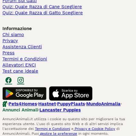
Forum Sui Gatti
Quiz: Quale Razza di Cane Scegliere
Quiz: Quale Razza di Gatto Scegliere
Informazione
Chi siamo
Privacy
Assistenza Clienti
Press
Termini e Condizioni
Allevatori ENCI
Test cane ideale
Pets4Homes
Hastnet
PuppyPlaats
MundoAnimalia
Annunci Animali
Lancaster Puppies
AnnunciAnimali.it utilizza i cookie su questo sito per migliorare la tua
esperienza utente. L'uso di questo sito Web e di altri servizi implica
l'accettazione dei
Termini e Condizioni
e
Privacy e Cookie Policy
di
AnnunciAnimali. Puoi
gestire le preferenze
in ogni momento.