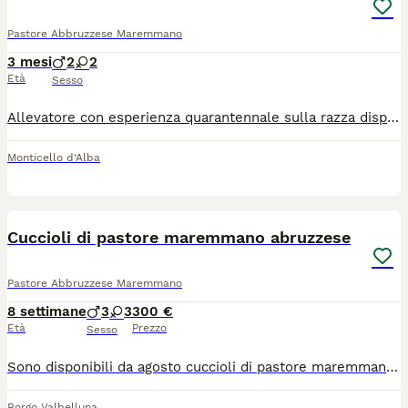
Pastore Abbruzzese Maremmano
3 mesi
2
2
Età
Sesso
Allevatore con esperienza quarantennale sulla razza dispone di spettacolari cuccioli selezionati per salute carattere tipicità garantita massima disponibilità e competenza si ha disponibili sia cuccioli in pronta consegna già disponibili che dei cuccioli nati a fine giugno pronti per fine Agosto, si gradisce un contatto telefonico per poter spiegare le caratteristiche morfologiche e caratteriali dei nostri cuccioli grazie.
Monticello d'Alba
8
Cuccioli di pastore maremmano abruzzese
Pastore Abbruzzese Maremmano
8 settimane
3
3
300 €
Età
Prezzo
Sesso
Sono disponibili da agosto cuccioli di pastore maremmano abruzzese nati da genitori giovani e sani equilibrati e tranquilli. Nati a contatto con il gregge ottimi sia da guardia che da guardiania.
Borgo Valbelluna