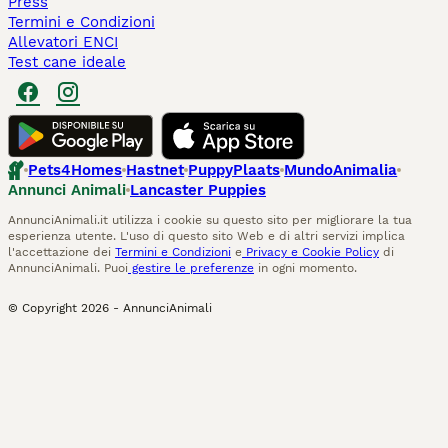
Press
Termini e Condizioni
Allevatori ENCI
Test cane ideale
Pets4Homes
Hastnet
PuppyPlaats
MundoAnimalia
Annunci Animali
Lancaster Puppies
AnnunciAnimali.it utilizza i cookie su questo sito per migliorare la tua
esperienza utente. L'uso di questo sito Web e di altri servizi implica
l'accettazione dei
Termini e Condizioni
e
Privacy e Cookie Policy
di
AnnunciAnimali. Puoi
gestire le preferenze
in ogni momento.
© Copyright
2026
-
AnnunciAnimali