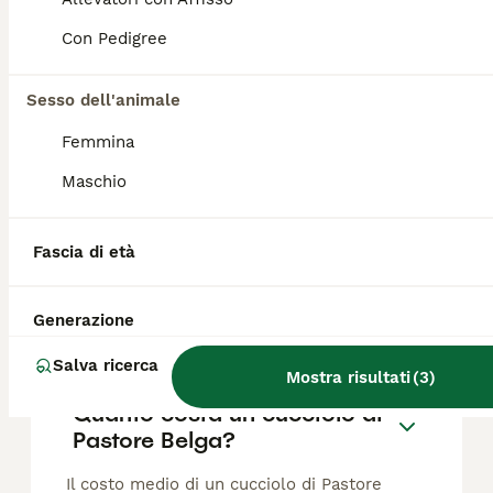
Malinois
Con Pedigree
Pastore Belga
Sesso dell'animale
13 settimane
2
2
Età
Sesso
Femmina
Pastore Belga cuccioli Malinois, iscritti Enci,libretto sanitario e microchip. Ottimi per discipline sportive, difesa e compagnia. Genitori entrambi HD A - ED 0 Possibilità di spedizione con corriere autorizzato asl. info.3382960181
Maschio
Allevatore con Affisso
Leonforte
(98.2km)
Fascia di età
Generazione
FAQ
Salva ricerca
Mostra risultati
(
3
)
Quanto costa un cucciolo di
Pastore Belga?
Il costo medio di un cucciolo di Pastore